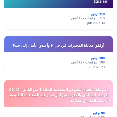
Egiziani
110 توقيع
110 التوقيعات / 12 أشهر
30 Jun 2026
أوقفوا معاناة المخدرات في حي H وأعيدوا الأمان إلى حينا!
108 توقيع
108 التوقيعات / 12 أشهر
23 Jul 2026
دعم ملف تفعيل النصوص التنظيمية للمادة 4 من القانون 12ـ05
للارشاد السياحي بالمغرب من اجل تغيير فئة الفضاءات الطبيعية
الى فئة المدن والمدارات
99 توقيع