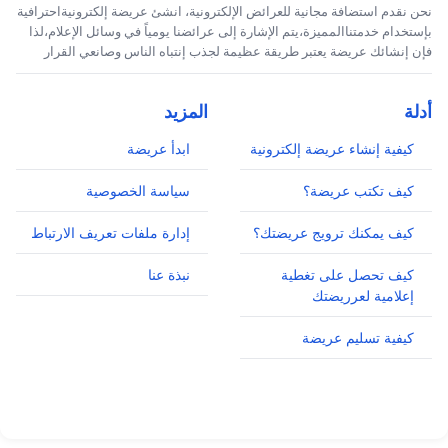
نحن نقدم استضافة مجانية للعرائض الإلكترونية، انشئ عريضة إلكترونيةاحترافية
بإستخدام خدمتناالمميزة،يتم الإشارة إلى عرائضنا يومياً في وسائل الإعلام،لذا
فإن إنشائك عريضة يعتبر طريقة عظيمة لجذب إنتباه الناس وصانعي القرار
أدلة
المزيد
كيفية إنشاء عريضة إلكترونية
ابدأ عريضة
كيف تكتب عريضة؟
سياسة الخصوصية
كيف يمكنك ترويج عريضتك؟
إدارة ملفات تعريف الارتباط
كيف تحصل على تغطية
نبذة عنا
إعلامية لعرريضتك
كيفية تسليم عريضة