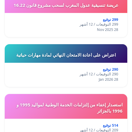
عريضة تنسيقية عدول المغرب لسحب مشروع قانون 16.22
299 توقيع
299 التوقيعات / 12 أشهر
28 Nov 2025
اعتراض على اعادة الامتحان النهائي لمادة مهارات حياتية
290 توقيع
290 التوقيعات / 12 أشهر
28 Jan 2026
استصدار إعفاء من إلتزامات الخدمة الوطنية لمواليد 1995 و
1996 بالجزائر
514 توقيع
209 التوقيعات / 12 أشهر