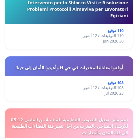
Intervento per lo Sblocco Visti e Risoluzione
Problemi Protocolli Almaviva per Lavoratori
Egiziani
110 توقيع
110 التوقيعات / 12 أشهر
30 Jun 2026
أوقفوا معاناة المخدرات في حي H وأعيدوا الأمان إلى حينا!
108 توقيع
108 التوقيعات / 12 أشهر
23 Jul 2026
دعم ملف تفعيل النصوص التنظيمية للمادة 4 من القانون 12ـ05
للارشاد السياحي بالمغرب من اجل تغيير فئة الفضاءات الطبيعية
الى فئة المدن والمدارات