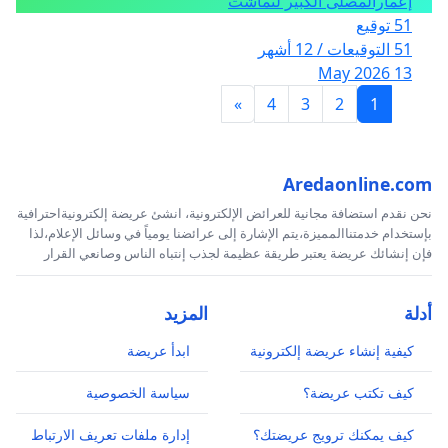
إعمارالمصلى الكبير لتماشت
51 توقيع
51 التوقيعات / 12 أشهر
13 May 2026
»
4
3
2
1
Aredaonline.com
نحن نقدم استضافة مجانية للعرائض الإلكترونية، انشئ عريضة إلكترونيةاحترافية
بإستخدام خدمتناالمميزة،يتم الإشارة إلى عرائضنا يومياً في وسائل الإعلام،لذا
فإن إنشائك عريضة يعتبر طريقة عظيمة لجذب إنتباه الناس وصانعي القرار
أدلة
المزيد
كيفية إنشاء عريضة إلكترونية
ابدأ عريضة
كيف تكتب عريضة؟
سياسة الخصوصية
كيف يمكنك ترويج عريضتك؟
إدارة ملفات تعريف الارتباط