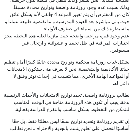
استيائنا الشديد . نحن نشعر وكأننا نتنقل في متاهة بدون خريطة،
وذلك بسبب عدم وجود روزنامة واضحة وتواريخ محددة مسبقًا.
كان من المفترض أن يتم تغيير الموعد 4 جانفي لأنه يشكل عائق
حيث ياتي مباشرة بعد العودة المدرسية و ما تقتضيه طبيعة عملنا و
ما سيطره ذلك من استياء في صفوف الأولياء
عدم وجود فترة مراجعة واضحة حيث مازلنا لغاية هذه اللحظة ننجز
اختبارات المراقبة في ظل تخبط و عشوائية و ارتجال غير
مسبوقين.
يشكل غياب روزنامة محكمة وتواريخ محددة عائقًا كبيرًا أمام تنظيم
حياتنا الأكاديمية والشخصية. نحن لا نعرف متى ستكون الامتحانات
أو المواعيد الهامة الأخرى، مما يتسبب في إحداث توتر وقلق لا
داعي له.
نطالب بروزنامة واضحة، تحدد تواريخ الامتحانات والأحداث الرئيسية
بدقة. يجب أن تكون هذه الروزنامة متاحة في الوقت المناسب
لنتمكن من التخطيط بشكل مناسب والتفرغ للدراسة بفعالية.
إن تقديم روزنامة وتحديد تواريخ سلفًا ليس مطلبًا فقط، بل حقًا
أساسيًا لنحصل على تعليم يتسم بالجدية والاحتراف. نحن نطالب