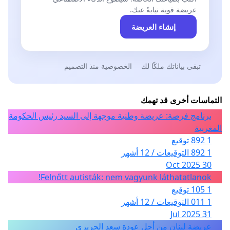
عريضة قوية نيابةً عنك.
إنشاء العريضة
تبقى بياناتك ملكًا لك
الخصوصية منذ التصميم
التماسات أخرى قد تهمك
برنامج فرصة: عريضة وطنية موجهة إلى السيد رئيس الحكومة
المغربية
1 892 توقيع
1 892 التوقيعات / 12 أشهر
30 Oct 2025
Felnőtt autisták: nem vagyunk láthatatlanok!
1 105 توقيع
1 011 التوقيعات / 12 أشهر
31 Jul 2025
عريضة لبنان من أجل عودة سعد الحريري