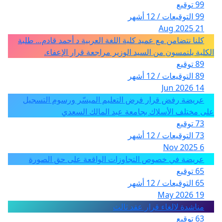
99 توقيع
99 التوقيعات / 12 أشهر
21 Aug 2025
كلنا نتضامن مع عميد كلية اللغة العربية د أحمد قادم... طلبة
الكلية يلتمسون من السيد الوزير مراجعة قرار الإعفاء.
89 توقيع
89 التوقيعات / 12 أشهر
14 Jun 2026
عريضة رفض قرار فرض التعليم الميسّر ورسوم التسجيل
على مختلف الأسلاك بجامعة عبد المالك السعدي
73 توقيع
73 التوقيعات / 12 أشهر
6 Nov 2025
عريضة في خصوص التجاوزات الواقعة على حق الصورة
65 توقيع
65 التوقيعات / 12 أشهر
19 May 2026
مناشدة لالغاء قرار عقد ثالث
63 توقيع