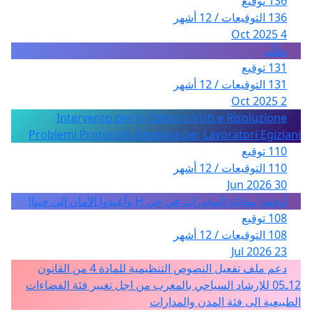
136 توقيع
136 التوقيعات / 12 أشهر
4 Oct 2025
تظلّم
131 توقيع
131 التوقيعات / 12 أشهر
2 Oct 2025
Intervento per lo Sblocco Visti e Risoluzione
Problemi Protocolli Almaviva per Lavoratori Egiziani
110 توقيع
110 التوقيعات / 12 أشهر
30 Jun 2026
أوقفوا معاناة المخدرات في حي H وأعيدوا الأمان إلى حينا!
108 توقيع
108 التوقيعات / 12 أشهر
23 Jul 2026
دعم ملف تفعيل النصوص التنظيمية للمادة 4 من القانون
12ـ05 للارشاد السياحي بالمغرب من اجل تغيير فئة الفضاءات
الطبيعية الى فئة المدن والمدارات