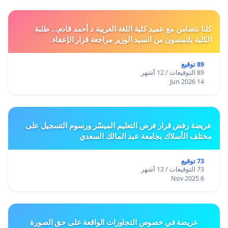
كلنا نتضامن مع عميد كلية اللغة العربية د أحمد قادم... طلبة
الكلية يلتمسون من السيد الوزير مراجعة قرار الإعفاء.
89 توقيع
89 التوقيعات / 12 أشهر
14 Jun 2026
عريضة رفض قرار فرض التعليم الميسّر ورسوم التسجيل على
مختلف الأسلاك بجامعة عبد المالك السعدي
73 توقيع
73 التوقيعات / 12 أشهر
6 Nov 2025
عريضة في خصوص التجاوزات الواقعة على حق الصورة