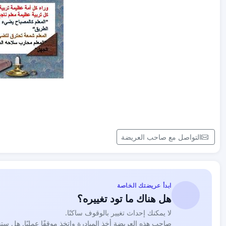
التواصل مع صاحب العريضة
ابدأ عريضتك الخاصة
هل هناك ما تود تغييره؟
لا يمكنك إحداث تغيير بالوقوف ساكنًا.
صاحب هذه العريضة أخذ المبادرة واتخذ موقفًا عمليًا. هل ست