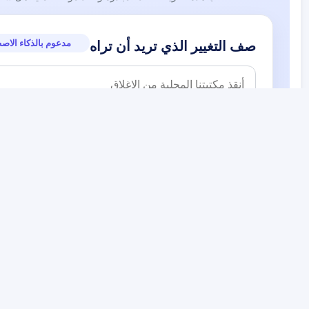
مدعوم بالذكاء الاص
صف التغيير الذي تريد أن تراه
اكتب بصياغتك الخاصة. سيصوغ الذكاء الاصطناعي عريضة قوية نيابة
تبقى بياناتك ملكًا لك
الخصوصية منذ التصميم
التماسات أخرى قد تهمك
برنامج فرصة: عريضة وطنية موجهة إلى
em vagyunk