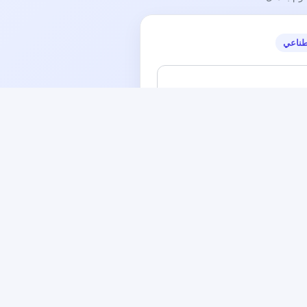
طناعي
إنشاء العريضة
ً عنك.
Felnőtt autisták: n
عريضة لبنان من أجل عودة سعد