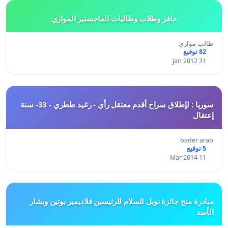
حافز وطلاب وطالبات الماجستير الموازي
طالب موازي
82 توقيع
31 Jan 2012
سوريا : لإطلاق سراح أقدم معتقل رأي - رغيد ططري - 33- سنة
إعتقال
bader arab
5 توقيع
11 Mar 2014
مبادرة منح جائزة نوبل للسلام للرئيسين فلاديمير بوتين وبشار
الأسد