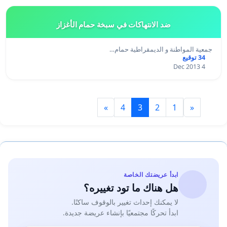
ضد الانتهاكات في سبخة حمام الأغزاز
جمعية المواطنة و الديمقراطية حمام…
34 توقيع
4 Dec 2013
»
4
3
2
1
«
ابدأ عريضتك الخاصة
هل هناك ما تود تغييره؟
لا يمكنك إحداث تغيير بالوقوف ساكنًا.
ابدأ تحركًا مجتمعيًا بإنشاء عريضة جديدة.