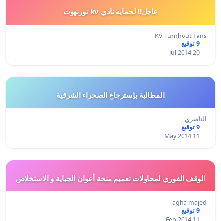
عاجل!! لحمايه نادي kv تورنهوت
KV Turnhout Fans
9 توقيع
20 Jul 2014
المطالبة بإسترجاع الصحراء الشرقية
الناصري
9 توقيع
11 May 2014
الوقف الفوري لمحاولات تعميم منحة أعوان الجباية و الاستخلاص
agha majed
9 توقيع
11 Feb 2014