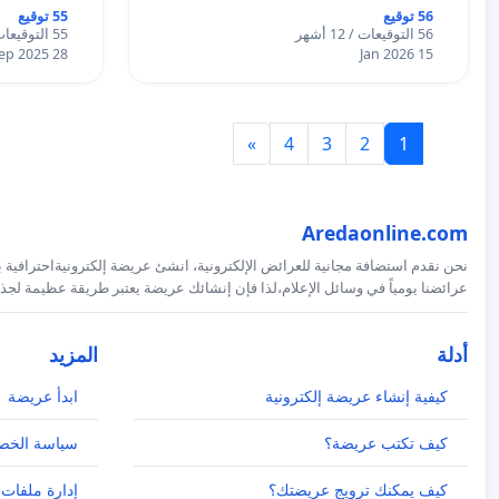
56 توقيع
55 توقيع
56 التوقيعات / 12 أشهر
55 التوقيعات / 12 أشهر
28 Sep 2025
15 Jan 2026
»
4
3
2
1
Aredaonline.com
نحن نقدم استضافة مجانية للعرائض الإلكترونية، انشئ عريضة إلكترونيةاحترافية ب
عرائضنا يومياً في وسائل الإعلام،لذا فإن إنشائك عريضة يعتبر طريقة عظيمة لجذب
أدلة
المزيد
كيفية إنشاء عريضة إلكترونية
ابدأ عريضة
كيف تكتب عريضة؟
سياسة الخص
كيف يمكنك ترويج عريضتك؟
إدارة ملفات 