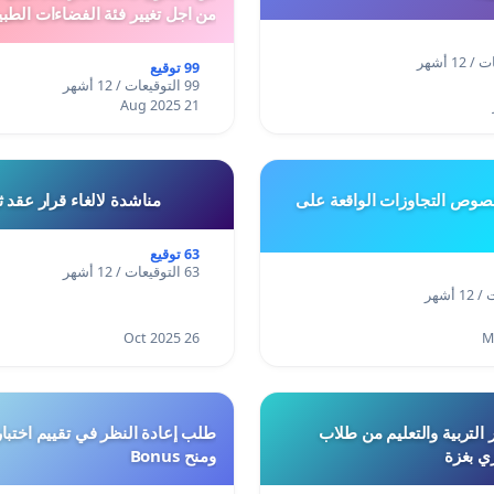
من اجل تغيير فئة الفضاءات الطبي
المدن والمدارات
99 توقيع
99 التوقيعات / 12 أشهر
21 Aug 2025
وص التجاوزات الواقعة على
مناشدة لالغاء قرار عقد 
63 توقيع
63 التوقيعات / 12 أشهر
26 Oct 2025
 التربية والتعليم من طلاب
ري بغزة
ومنح Bonus