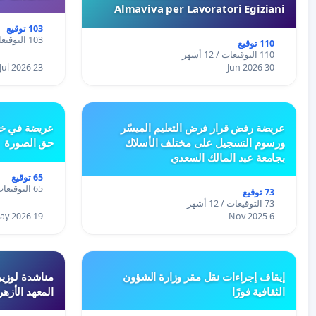
Almaviva per Lavoratori Egiziani
103 توقيع
103 التوقيعات / 12 أشهر
110 توقيع
110 التوقيعات / 12 أشهر
23 Jul 2026
30 Jun 2026
عريضة رفض قرار فرض التعليم الميسّر
عريضة في خص
ورسوم التسجيل على مختلف الأسلاك
حق الصورة
بجامعة عبد المالك السعدي
65 توقيع
65 التوقيعات / 12 أشهر
73 توقيع
73 التوقيعات / 12 أشهر
19 May 2026
6 Nov 2025
إيقاف إجراءات نقل مقر وزارة الشؤون
مناشدة لوزير
الثقافية فورًا
المعهد الأزه