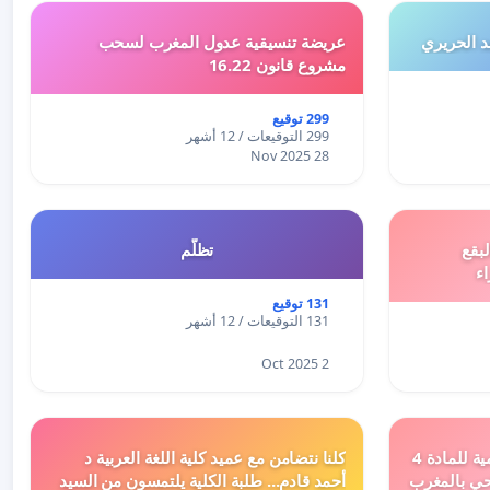
 الحريري
عريضة تنسيقية عدول المغرب لسحب
مشروع قانون 16.22
299 توقيع
299 التوقيعات / 12 أشهر
28 Nov 2025
بقع
تظلّم
اء
131 توقيع
131 التوقيعات / 12 أشهر
2 Oct 2025
دعم ملف تفعيل النصوص التنظيمية للمادة 4
كلنا نتضامن مع عميد كلية اللغة العربية د
اد السياحي بالمغرب
أحمد قادم... طلبة الكلية يلتمسون من السيد