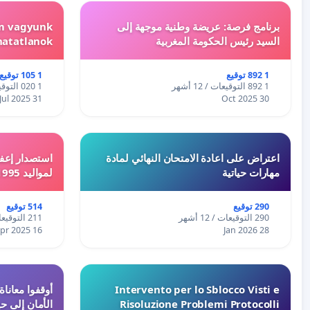
برنامج فرصة: عريضة وطنية موجهة إلى
em vagyunk
السيد رئيس الحكومة المغربية
hatatlanok!
1 892 توقيع
1 105 توقيع
1 892 التوقيعات / 12 أشهر
1 020 التوقيعات / 12 أشهر
31 Jul 2025
30 Oct 2025
اعتراض على اعادة الامتحان النهائي لمادة
استصدار إعفا
مهارات حياتية
لمواليد 1995 و 1996 بالجزائر
290 توقيع
514 توقيع
290 التوقيعات / 12 أشهر
211 التوقيعات / 12 أشهر
16 Apr 2025
28 Jan 2026
Intervento per lo Sblocco Visti e
Risoluzione Problemi Protocolli
الأمان إلى حي