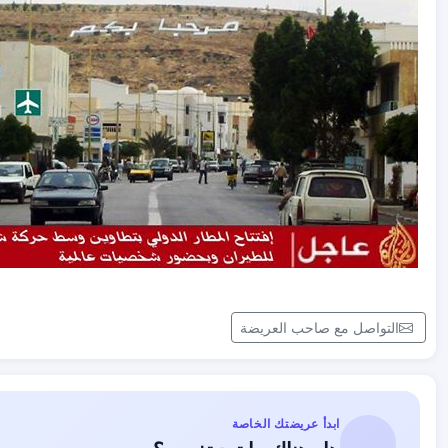
التواصل مع صاحب العريضة
ابدأ عريضتك الخاصة