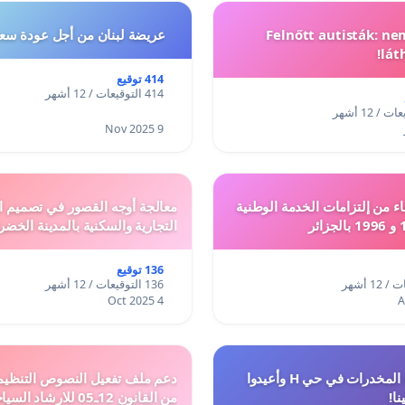
Felnőtt autisták: n
عريضة لبنان من أجل عودة سعد
lát
414 توقيع
414 التوقيعات / 12 أشهر
9 Nov 2025
ء من إلتزامات الخدمة الوطنية
معالجة أوجه القصور في تصميم ال
التجارية والسكنية بالمدينة الخضر
136 توقيع
136 التوقيعات / 12 أشهر
4 Oct 2025
أوقفوا معاناة المخدرات في حي H وأعيدوا
نا!
من القانون 12ـ05 للارش