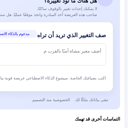
هل هناك ما تود تغييره؟
لا يمكنك إحداث تغيير بالوقوف ساكنًا.
صاحب هذه العريضة أخذ المبادرة واتخذ موقفًا عمليًا. هل ست
مدعوم بالذكاء الاص
صف التغيير الذي تريد أن تراه
اكتب بصياغتك الخاصة. سيصوغ الذكاء الاصطناعي عريضة قوية نيابة
تبقى بياناتك ملكًا لك
الخصوصية منذ التصميم
التماسات أخرى قد تهمك