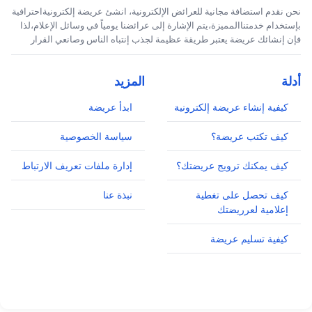
نحن نقدم استضافة مجانية للعرائض الإلكترونية، انشئ عريضة إلكترونيةاحترافية
بإستخدام خدمتناالمميزة،يتم الإشارة إلى عرائضنا يومياً في وسائل الإعلام،لذا
فإن إنشائك عريضة يعتبر طريقة عظيمة لجذب إنتباه الناس وصانعي القرار
أدلة
المزيد
كيفية إنشاء عريضة إلكترونية
ابدأ عريضة
كيف تكتب عريضة؟
سياسة الخصوصية
كيف يمكنك ترويج عريضتك؟
إدارة ملفات تعريف الارتباط
كيف تحصل على تغطية
نبذة عنا
إعلامية لعرريضتك
كيفية تسليم عريضة