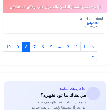
الإدماج ضمن المسار العلميّ والحصول على ترقيّتين استثنائيّتين
Faouzi Chandoul
284 توقيع
5 Sep 2022
10
9
8
7
6
5
4
3
2
1
«
»
ابدأ عريضتك الخاصة
هل هناك ما تود تغييره؟
لا يمكنك إحداث تغيير بالوقوف ساكنًا.
ابدأ تحركًا مجتمعيًا بإنشاء عريضة جديدة.