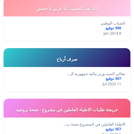
كلنا ضد التجنيد...أنا عربي يا جحش
الشباب الوطني
308 توقيع
8 Jan 2014
صرف أرباح
معالي السيد وزير مالية جمهورية ال…
307 توقيع
11 Jul 2022
عريضة طلبات الاطباء العاملين في مشروع - صحة بروجيه
الاطباء العاملين في المشروع صحة ب…
307 توقيع