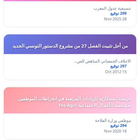
تنسيقية عدول المغرب
299 توقيع
28 Nov 2025
من أجل تثبيت الفصل 27 من مشروع الدستور التونسي الجديد
الائتلاف الجمعياتي المناهض للص…
297 توقيع
15 Oct 2012
عريضة استنكارية للزيادات المرتقبة في انخراطات الموظفين
بمؤسسة الأعمال الاجتماعية fos-Agri
موظفي وزارة الفلاحة
294 توقيع
18 Nov 2020