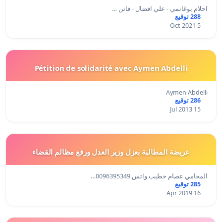
احلام بوغانمي - علي افضال - فاتن …
288 توقيع
5 Oct 2021
Pétition de solidarité avec Aymen Abdelli
Aymen Abdelli
286 توقيع
15 Jul 2013
عريضة المطالبة بعزل وزير العدل ورفع مظالم القضاء
المحامي عصام خطيب واتس 0096395349…
285 توقيع
16 Apr 2019