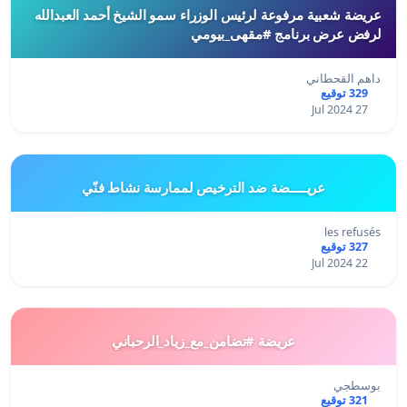
عريضة شعبية مرفوعة لرئيس الوزراء سمو الشيخ أحمد العبدالله
لرفض عرض برنامج #مقهى_بيومي
داهم القحطاني
329 توقيع
27 Jul 2024
عريـــــضة ضد الترخيص لممارسة نشاط فنّي
les refusés
327 توقيع
22 Jul 2024
عريضة #تضامن_مع_زياد_الرحباني
بوسطجي
321 توقيع