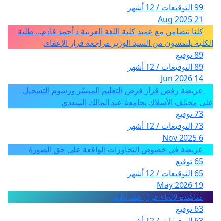
99 التوقيعات / 12 أشهر
21 Aug 2025
كلنا نتضامن مع عميد كلية اللغة العربية د أحمد قادم... طلبة
الكلية يلتمسون من السيد الوزير مراجعة قرار الإعفاء.
89 توقيع
89 التوقيعات / 12 أشهر
14 Jun 2026
عريضة رفض قرار فرض التعليم الميسّر ورسوم التسجيل
على مختلف الأسلاك بجامعة عبد المالك السعدي
73 توقيع
73 التوقيعات / 12 أشهر
6 Nov 2025
عريضة في خصوص التجاوزات الواقعة على حق الصورة
65 توقيع
65 التوقيعات / 12 أشهر
19 May 2026
مناشدة لالغاء قرار عقد ثالث
63 توقيع
63 التوقيعات / 12 أشهر