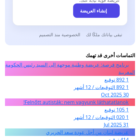
عريضة قوية نيابةً عنك.
إنشاء العريضة
تبقى بياناتك ملكًا لك
الخصوصية منذ التصميم
التماسات أخرى قد تهمك
برنامج فرصة: عريضة وطنية موجهة إلى السيد رئيس الحكومة
المغربية
1 892 توقيع
1 892 التوقيعات / 12 أشهر
30 Oct 2025
Felnőtt autisták: nem vagyunk láthatatlanok!
1 105 توقيع
1 020 التوقيعات / 12 أشهر
31 Jul 2025
عريضة لبنان من أجل عودة سعد الحريري
414 توقيع