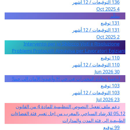
136 التوقيعات / 12 أشهر
4 Oct 2025
تظلّم
131 توقيع
131 التوقيعات / 12 أشهر
2 Oct 2025
Intervento per lo Sblocco Visti e Risoluzione
Problemi Protocolli Almaviva per Lavoratori Egiziani
110 توقيع
110 التوقيعات / 12 أشهر
30 Jun 2026
أوقفوا معاناة المخدرات في حي H وأعيدوا الأمان إلى حينا!
103 توقيع
103 التوقيعات / 12 أشهر
23 Jul 2026
دعم ملف تفعيل النصوص التنظيمية للمادة 4 من القانون
12ـ05 للارشاد السياحي بالمغرب من اجل تغيير فئة الفضاءات
الطبيعية الى فئة المدن والمدارات
99 توقيع