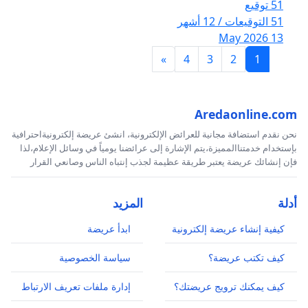
51 توقيع
51 التوقيعات / 12 أشهر
13 May 2026
»
4
3
2
1
Aredaonline.com
نحن نقدم استضافة مجانية للعرائض الإلكترونية، انشئ عريضة إلكترونيةاحترافية
بإستخدام خدمتناالمميزة،يتم الإشارة إلى عرائضنا يومياً في وسائل الإعلام،لذا
فإن إنشائك عريضة يعتبر طريقة عظيمة لجذب إنتباه الناس وصانعي القرار
أدلة
المزيد
كيفية إنشاء عريضة إلكترونية
ابدأ عريضة
كيف تكتب عريضة؟
سياسة الخصوصية
كيف يمكنك ترويج عريضتك؟
إدارة ملفات تعريف الارتباط