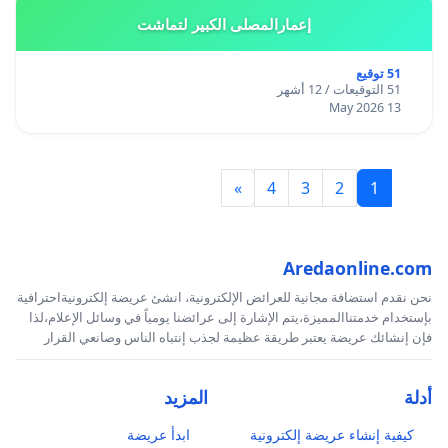
إعمارالمصلى الكبير لتماشت
51 توقيع
51 التوقيعات / 12 أشهر
13 May 2026
»
4
3
2
1
Aredaonline.com
نحن نقدم استضافة مجانية للعرائض الإلكترونية، انشئ عريضة إلكترونيةاحترافية
بإستخدام خدمتناالمميزة،يتم الإشارة إلى عرائضنا يومياً في وسائل الإعلام،لذا
فإن إنشائك عريضة يعتبر طريقة عظيمة لجذب إنتباه الناس وصانعي القرار
أدلة
المزيد
كيفية إنشاء عريضة إلكترونية
ابدأ عريضة