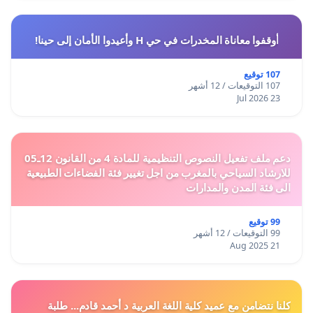
أوقفوا معاناة المخدرات في حي H وأعيدوا الأمان إلى حينا!
107 توقيع
107 التوقيعات / 12 أشهر
23 Jul 2026
دعم ملف تفعيل النصوص التنظيمية للمادة 4 من القانون 12ـ05
للارشاد السياحي بالمغرب من اجل تغيير فئة الفضاءات الطبيعية
الى فئة المدن والمدارات
99 توقيع
99 التوقيعات / 12 أشهر
21 Aug 2025
كلنا نتضامن مع عميد كلية اللغة العربية د أحمد قادم... طلبة