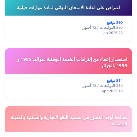
اعتراض على اعادة الامتحان النهائي لمادة مهارات حياتية
290 توقيع
290 التوقيعات / 12 أشهر
28 Jan 2026
استصدار إعفاء من إلتزامات الخدمة الوطنية لمواليد 1995 و
1996 بالجزائر
514 توقيع
210 التوقيعات / 12 أشهر
16 Apr 2025
معالجة أوجه القصور في تصميم البقع التجارية والسكنية بالمدينة
الخضراء