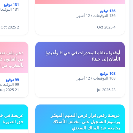
131 توقيع
131 التوقيعات / 12 أشهر
136 توقيع
136 التوقيعات / 12 أشهر
2 Oct 2025
4 Oct 2025
أوقفوا معاناة المخدرات في حي H وأعيدوا
الأمان إلى حينا!
بالمغرب من ا
الطبيعية الى 
108 توقيع
108 التوقيعات / 12 أشهر
99 توقيع
99 التوقيعات / 12 أشهر
21 Aug 2025
23 Jul 2026
عريضة رفض قرار فرض التعليم الميسّر
عريضة في خص
ورسوم التسجيل على مختلف الأسلاك
حق الصورة
بجامعة عبد المالك السعدي