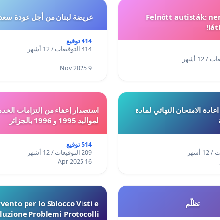
Felnőtt autisták: n
عريضة لبنان من أجل عودة سعد
lát
414 توقيع
414 التوقيعات / 12 أشهر
9 Nov 2025
ادة الامتحان النهائي لمادة
استصدار إعفاء من إلتزامات الخدم
لمواليد 1995 و 1996 بالجزائر
514 توقيع
209 التوقيعات / 12 أشهر
16 Apr 2025
تظلّم
vento per lo Sblocco Visti e
luzione Problemi Protocolli