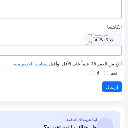
الكابتشا
أبلغ من العمر 16 عاماً على الأقل، وأقبل
سياسة الخصوصية
.
نعم
لا
إرسال
ابدأ عريضتك الخاصة
هل هناك ما تود تغييره؟