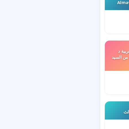
Almav
ربية د
 من السيد
الث