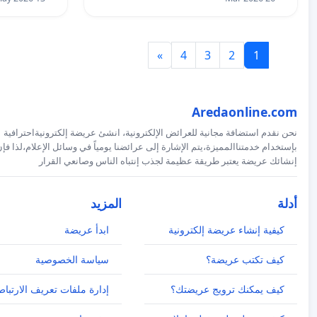
»
4
3
2
1
Aredaonline.com
نحن نقدم استضافة مجانية للعرائض الإلكترونية، انشئ عريضة إلكترونيةاحترافية
بإستخدام خدمتناالمميزة،يتم الإشارة إلى عرائضنا يومياً في وسائل الإعلام،لذا فإ
إنشائك عريضة يعتبر طريقة عظيمة لجذب إنتباه الناس وصانعي القرار
أدلة
المزيد
كيفية إنشاء عريضة إلكترونية
ابدأ عريضة
كيف تكتب عريضة؟
سياسة الخصوصية
كيف يمكنك ترويج عريضتك؟
إدارة ملفات تعريف الارتباط