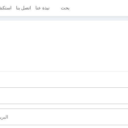
بحث
نبذة عنا
اتصل بنا
استكش
البري