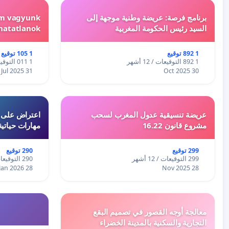
برنامج فرصة: عريضة وطنية موجهة إلى
em vagyunk
السيد رئيس الحكومة المغربية
hatatlanok!
1 892 توقيع
1 105 توقيع
1 892 التوقيعات / 12 أشهر
1 011 التوقيعات / 12 أشهر
31 Jul 2025
30 Oct 2025
عريضة تنسيقية عدول المغرب لسحب
اعتراض على اع
مشروع قانون 16.22
مهارات حياتية
299 توقيع
290 توقيع
299 التوقيعات / 12 أشهر
290 التوقيعات / 12 أشهر
28 Jan 2026
28 Nov 2025
معالجة أوجه القصور في تصميم البقع
التجارية والسكنية بالمدينة الخضراء