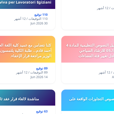
iva per Lavoratori Egiziani
110 توقيع
110 التوقيعات / 12 أشهر
30 Jun 2026
دعم ملف تفعيل النصوص التنظيمية للمادة 4
كلنا نتضامن مع عميد كلية اللغة الع
من القانون 12ـ05 للارشاد السياحي
أحمد قادم... طلبة الكلية يلتمسون
جل تغيير فئة الفضاءات
الوزير مراجعة قرار الإعفاء.
فئة المدن والمدارات
89 توقيع
89 التوقيعات / 12 أشهر
14 Jun 2026
وص التجاوزات الواقعة على
مناشدة لالغاء قرار عقد ث
63 توقيع