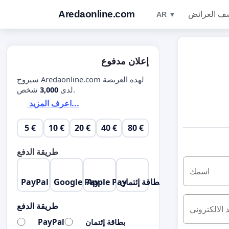
Aredaonline.com
ف العرائض
AR ▼
إعلان مدفوع
سيروج Aredaonline.com لهذه العريضة
شخص.
لدى
3,000
اعرف المزيد...
5 €
10 €
20 €
40 €
80 €
طريقة الدفع
اسمك
بطاقة إئتمان
Apple Pay
Google Pay
PayPal
طريقة الدفع
د الالكتروني
بطاقة إئتمان
PayPal