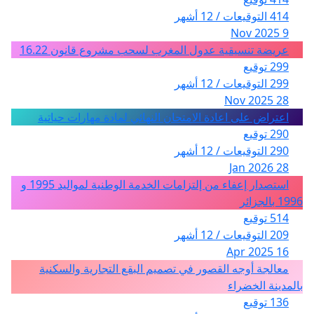
414 التوقيعات / 12 أشهر
9 Nov 2025
عريضة تنسيقية عدول المغرب لسحب مشروع قانون 16.22
299 توقيع
299 التوقيعات / 12 أشهر
28 Nov 2025
اعتراض على اعادة الامتحان النهائي لمادة مهارات حياتية
290 توقيع
290 التوقيعات / 12 أشهر
28 Jan 2026
استصدار إعفاء من إلتزامات الخدمة الوطنية لمواليد 1995 و
1996 بالجزائر
514 توقيع
209 التوقيعات / 12 أشهر
16 Apr 2025
معالجة أوجه القصور في تصميم البقع التجارية والسكنية
بالمدينة الخضراء
136 توقيع