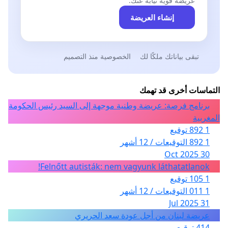
عريضة قوية نيابةً عنك.
إنشاء العريضة
تبقى بياناتك ملكًا لك
الخصوصية منذ التصميم
التماسات أخرى قد تهمك
برنامج فرصة: عريضة وطنية موجهة إلى السيد رئيس الحكومة
المغربية
1 892 توقيع
1 892 التوقيعات / 12 أشهر
30 Oct 2025
Felnőtt autisták: nem vagyunk láthatatlanok!
1 105 توقيع
1 011 التوقيعات / 12 أشهر
31 Jul 2025
عريضة لبنان من أجل عودة سعد الحريري
414 توقيع