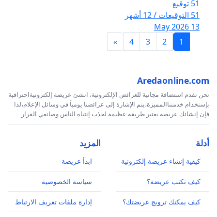
51 توقيع
51 التوقيعات / 12 أشهر
13 May 2026
»
4
3
2
1
Aredaonline.com
نحن نقدم استضافة مجانية للعرائض الإلكترونية، انشئ عريضة إلكترونيةاحترافية
بإستخدام خدمتناالمميزة،يتم الإشارة إلى عرائضنا يومياً في وسائل الإعلام،لذا
فإن إنشائك عريضة يعتبر طريقة عظيمة لجذب إنتباه الناس وصانعي القرار
أدلة
المزيد
كيفية إنشاء عريضة إلكترونية
ابدأ عريضة
كيف تكتب عريضة؟
سياسة الخصوصية
كيف يمكنك ترويج عريضتك؟
إدارة ملفات تعريف الارتباط