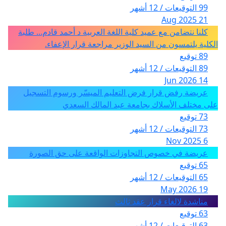
99 التوقيعات / 12 أشهر
21 Aug 2025
كلنا نتضامن مع عميد كلية اللغة العربية د أحمد قادم... طلبة
الكلية يلتمسون من السيد الوزير مراجعة قرار الإعفاء.
89 توقيع
89 التوقيعات / 12 أشهر
14 Jun 2026
عريضة رفض قرار فرض التعليم الميسّر ورسوم التسجيل
على مختلف الأسلاك بجامعة عبد المالك السعدي
73 توقيع
73 التوقيعات / 12 أشهر
6 Nov 2025
عريضة في خصوص التجاوزات الواقعة على حق الصورة
65 توقيع
65 التوقيعات / 12 أشهر
19 May 2026
مناشدة لالغاء قرار عقد ثالث
63 توقيع
63 التوقيعات / 12 أشهر