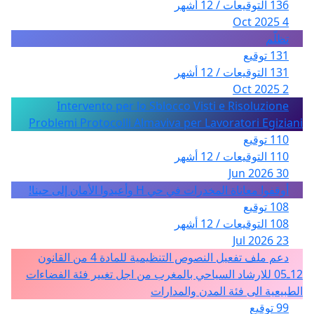
136 التوقيعات / 12 أشهر
4 Oct 2025
تظلّم
131 توقيع
131 التوقيعات / 12 أشهر
2 Oct 2025
Intervento per lo Sblocco Visti e Risoluzione
Problemi Protocolli Almaviva per Lavoratori Egiziani
110 توقيع
110 التوقيعات / 12 أشهر
30 Jun 2026
أوقفوا معاناة المخدرات في حي H وأعيدوا الأمان إلى حينا!
108 توقيع
108 التوقيعات / 12 أشهر
23 Jul 2026
دعم ملف تفعيل النصوص التنظيمية للمادة 4 من القانون
12ـ05 للارشاد السياحي بالمغرب من اجل تغيير فئة الفضاءات
الطبيعية الى فئة المدن والمدارات
99 توقيع