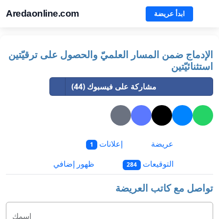
Aredaonline.com
ابدأ عريضة
الإدماج ضمن المسار العلميّ والحصول على ترقيّتين
استثنائيّتين
مشاركة على فيسبوك (44)
عريضة
إعلانات
1
التوقيعات
ظهور إضافي
284
تواصل مع كاتب العريضة
اسمك