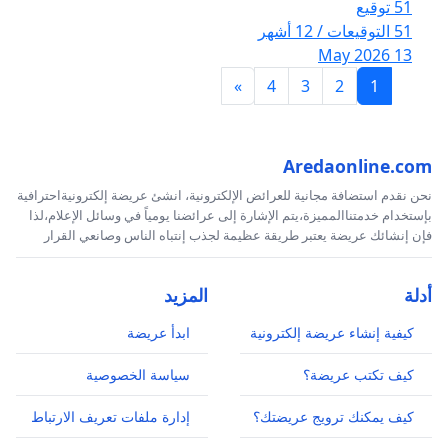
51 توقيع
51 التوقيعات / 12 أشهر
13 May 2026
»
4
3
2
1
Aredaonline.com
نحن نقدم استضافة مجانية للعرائض الإلكترونية، انشئ عريضة إلكترونيةاحترافية
بإستخدام خدمتناالمميزة،يتم الإشارة إلى عرائضنا يومياً في وسائل الإعلام،لذا
فإن إنشائك عريضة يعتبر طريقة عظيمة لجذب إنتباه الناس وصانعي القرار
أدلة
المزيد
كيفية إنشاء عريضة إلكترونية
ابدأ عريضة
كيف تكتب عريضة؟
سياسة الخصوصية
كيف يمكنك ترويج عريضتك؟
إدارة ملفات تعريف الارتباط