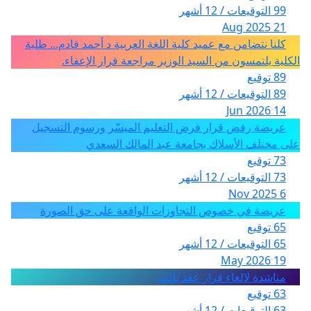
99 التوقيعات / 12 أشهر
21 Aug 2025
كلنا نتضامن مع عميد كلية اللغة العربية د أحمد قادم... طلبة
الكلية يلتمسون من السيد الوزير مراجعة قرار الإعفاء.
89 توقيع
89 التوقيعات / 12 أشهر
14 Jun 2026
عريضة رفض قرار فرض التعليم الميسّر ورسوم التسجيل
على مختلف الأسلاك بجامعة عبد المالك السعدي
73 توقيع
73 التوقيعات / 12 أشهر
6 Nov 2025
عريضة في خصوص التجاوزات الواقعة على حق الصورة
65 توقيع
65 التوقيعات / 12 أشهر
19 May 2026
مناشدة لالغاء قرار عقد ثالث
63 توقيع
63 التوقيعات / 12 أشهر