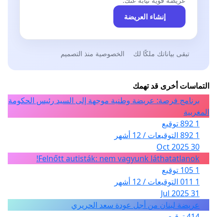
عريضة قوية نيابةً عنك.
إنشاء العريضة
تبقى بياناتك ملكًا لك
الخصوصية منذ التصميم
التماسات أخرى قد تهمك
برنامج فرصة: عريضة وطنية موجهة إلى السيد رئيس الحكومة
المغربية
1 892 توقيع
1 892 التوقيعات / 12 أشهر
30 Oct 2025
Felnőtt autisták: nem vagyunk láthatatlanok!
1 105 توقيع
1 011 التوقيعات / 12 أشهر
31 Jul 2025
عريضة لبنان من أجل عودة سعد الحريري
414 توقيع