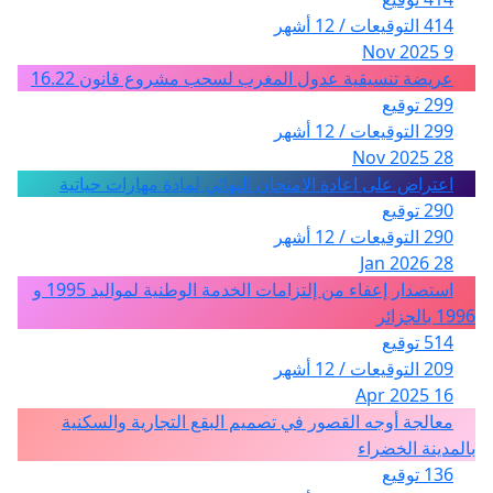
414 التوقيعات / 12 أشهر
9 Nov 2025
عريضة تنسيقية عدول المغرب لسحب مشروع قانون 16.22
299 توقيع
299 التوقيعات / 12 أشهر
28 Nov 2025
اعتراض على اعادة الامتحان النهائي لمادة مهارات حياتية
290 توقيع
290 التوقيعات / 12 أشهر
28 Jan 2026
استصدار إعفاء من إلتزامات الخدمة الوطنية لمواليد 1995 و
1996 بالجزائر
514 توقيع
209 التوقيعات / 12 أشهر
16 Apr 2025
معالجة أوجه القصور في تصميم البقع التجارية والسكنية
بالمدينة الخضراء
136 توقيع