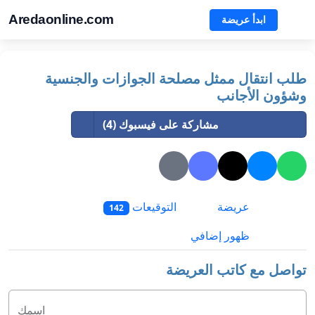
Aredaonline.com
ابدأ عريضة
طلب انتقال ممثل مصلحة الجوازات والجنسية
وشؤون الأجانب
مشاركة على فيسبوك (4)
عريضة
التوقيعات
142
ظهور إضافي
تواصل مع كاتب العريضة
اسمك