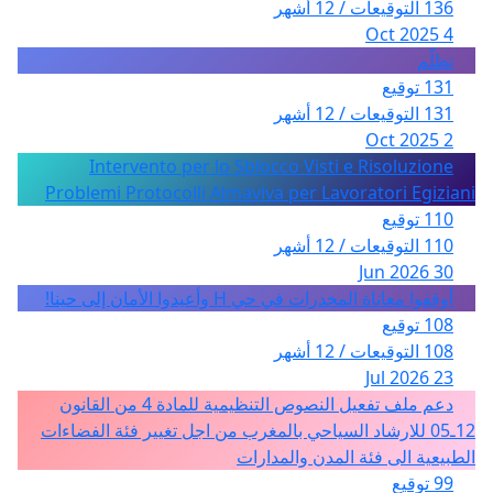
136 التوقيعات / 12 أشهر
4 Oct 2025
تظلّم
131 توقيع
131 التوقيعات / 12 أشهر
2 Oct 2025
Intervento per lo Sblocco Visti e Risoluzione
Problemi Protocolli Almaviva per Lavoratori Egiziani
110 توقيع
110 التوقيعات / 12 أشهر
30 Jun 2026
أوقفوا معاناة المخدرات في حي H وأعيدوا الأمان إلى حينا!
108 توقيع
108 التوقيعات / 12 أشهر
23 Jul 2026
دعم ملف تفعيل النصوص التنظيمية للمادة 4 من القانون
12ـ05 للارشاد السياحي بالمغرب من اجل تغيير فئة الفضاءات
الطبيعية الى فئة المدن والمدارات
99 توقيع