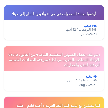
أوقفوا معاناة المخدرات في حي H وأعيدوا الأمان إلى حينا!
108 توقيع
108 التوقيعات / 12 أشهر
23 Jul 2026
دعم ملف تفعيل النصوص التنظيمية للمادة 4 من القانون 12ـ05
للارشاد السياحي بالمغرب من اجل تغيير فئة الفضاءات الطبيعية
الى فئة المدن والمدارات
99 توقيع
99 التوقيعات / 12 أشهر
21 Aug 2025
كلنا نتضامن مع عميد كلية اللغة العربية د أحمد قادم... طلبة