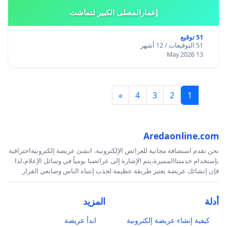
إعمارالمصلى الكبير لتماشت
51 توقيع
51 التوقيعات / 12 أشهر
13 May 2026
»
4
3
2
1
Aredaonline.com
نحن نقدم استضافة مجانية للعرائض الإلكترونية، انشئ عريضة إلكترونيةاحترافية
بإستخدام خدمتناالمميزة،يتم الإشارة إلى عرائضنا يومياً في وسائل الإعلام،لذا
فإن إنشائك عريضة يعتبر طريقة عظيمة لجذب إنتباه الناس وصانعي القرار
أدلة
المزيد
كيفية إنشاء عريضة إلكترونية
ابدأ عريضة