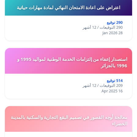
اعتراض على اعادة الامتحان النهائي لمادة مهارات حياتية
290 توقيع
290 التوقيعات / 12 أشهر
28 Jan 2026
استصدار إعفاء من إلتزامات الخدمة الوطنية لمواليد 1995 و
1996 بالجزائر
514 توقيع
209 التوقيعات / 12 أشهر
16 Apr 2025
معالجة أوجه القصور في تصميم البقع التجارية والسكنية بالمدينة
الخضراء