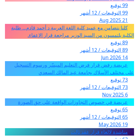
99 توقيع
99 التوقيعات / 12 أشهر
21 Aug 2025
كلنا نتضامن مع عميد كلية اللغة العربية د أحمد قادم... طلبة
الكلية يلتمسون من السيد الوزير مراجعة قرار الإعفاء.
89 توقيع
89 التوقيعات / 12 أشهر
14 Jun 2026
عريضة رفض قرار فرض التعليم الميسّر ورسوم التسجيل
على مختلف الأسلاك بجامعة عبد المالك السعدي
73 توقيع
73 التوقيعات / 12 أشهر
6 Nov 2025
عريضة في خصوص التجاوزات الواقعة على حق الصورة
65 توقيع
65 التوقيعات / 12 أشهر
19 May 2026
مناشدة لالغاء قرار عقد ثالث