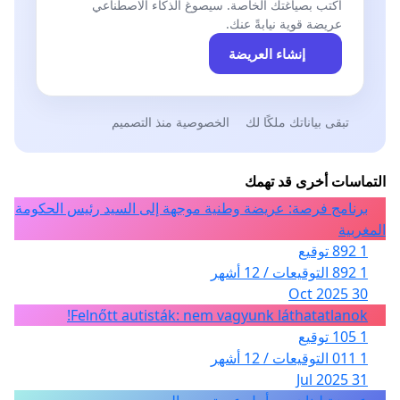
اكتب بصياغتك الخاصة. سيصوغ الذكاء الاصطناعي
عريضة قوية نيابةً عنك.
إنشاء العريضة
تبقى بياناتك ملكًا لك
الخصوصية منذ التصميم
التماسات أخرى قد تهمك
برنامج فرصة: عريضة وطنية موجهة إلى السيد رئيس الحكومة
المغربية
1 892 توقيع
1 892 التوقيعات / 12 أشهر
30 Oct 2025
Felnőtt autisták: nem vagyunk láthatatlanok!
1 105 توقيع
1 011 التوقيعات / 12 أشهر
31 Jul 2025