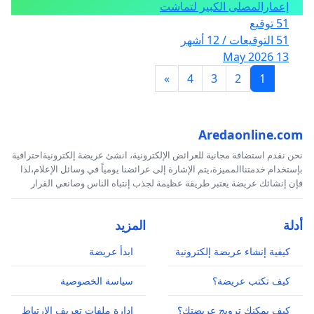
إعمارالمصلى الكبير لتماشت
51 توقيع
51 التوقيعات / 12 أشهر
13 May 2026
»
4
3
2
1
Aredaonline.com
نحن نقدم استضافة مجانية للعرائض الإلكترونية، انشئ عريضة إلكترونيةاحترافية
بإستخدام خدمتناالمميزة،يتم الإشارة إلى عرائضنا يومياً في وسائل الإعلام،لذا
فإن إنشائك عريضة يعتبر طريقة عظيمة لجذب إنتباه الناس وصانعي القرار
أدلة
المزيد
كيفية إنشاء عريضة إلكترونية
ابدأ عريضة
كيف تكتب عريضة؟
سياسة الخصوصية
كيف يمكنك ترويج عريضتك؟
إدارة ملفات تعريف الارتباط