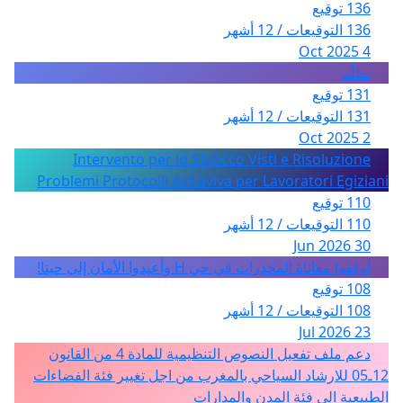
136 توقيع
136 التوقيعات / 12 أشهر
4 Oct 2025
تظلّم
131 توقيع
131 التوقيعات / 12 أشهر
2 Oct 2025
Intervento per lo Sblocco Visti e Risoluzione
Problemi Protocolli Almaviva per Lavoratori Egiziani
110 توقيع
110 التوقيعات / 12 أشهر
30 Jun 2026
أوقفوا معاناة المخدرات في حي H وأعيدوا الأمان إلى حينا!
108 توقيع
108 التوقيعات / 12 أشهر
23 Jul 2026
دعم ملف تفعيل النصوص التنظيمية للمادة 4 من القانون
12ـ05 للارشاد السياحي بالمغرب من اجل تغيير فئة الفضاءات
الطبيعية الى فئة المدن والمدارات