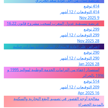
عريضة لبنان من أجل عودة سعد الحريري
414 توقيع
414 التوقيعات / 12 أشهر
9 Nov 2025
عريضة تنسيقية عدول المغرب لسحب مشروع قانون 16.22
299 توقيع
299 التوقيعات / 12 أشهر
28 Nov 2025
اعتراض على اعادة الامتحان النهائي لمادة مهارات حياتية
290 توقيع
290 التوقيعات / 12 أشهر
28 Jan 2026
استصدار إعفاء من إلتزامات الخدمة الوطنية لمواليد 1995 و
1996 بالجزائر
514 توقيع
209 التوقيعات / 12 أشهر
16 Apr 2025
معالجة أوجه القصور في تصميم البقع التجارية والسكنية
بالمدينة الخضراء