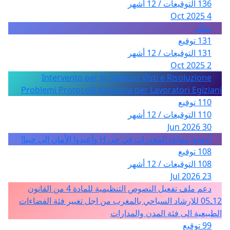
136 التوقيعات / 12 أشهر
4 Oct 2025
تظلّم
131 توقيع
131 التوقيعات / 12 أشهر
2 Oct 2025
Intervento per lo Sblocco Visti e Risoluzione
Problemi Protocolli Almaviva per Lavoratori Egiziani
110 توقيع
110 التوقيعات / 12 أشهر
30 Jun 2026
أوقفوا معاناة المخدرات في حي H وأعيدوا الأمان إلى حينا!
108 توقيع
108 التوقيعات / 12 أشهر
23 Jul 2026
دعم ملف تفعيل النصوص التنظيمية للمادة 4 من القانون
12ـ05 للارشاد السياحي بالمغرب من اجل تغيير فئة الفضاءات
الطبيعية الى فئة المدن والمدارات
99 توقيع