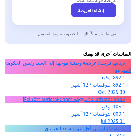
عريضة قوية نيابةً عنك.
إنشاء العريضة
تبقى بياناتك ملكًا لك
الخصوصية منذ التصميم
التماسات أخرى قد تهمك
برنامج فرصة: عريضة وطنية موجهة إلى السيد رئيس الحكومة
المغربية
1 892 توقيع
1 892 التوقيعات / 12 أشهر
30 Oct 2025
Felnőtt autisták: nem vagyunk láthatatlanok!
1 105 توقيع
1 009 التوقيعات / 12 أشهر
31 Jul 2025
عريضة لبنان من أجل عودة سعد الحريري
414 توقيع