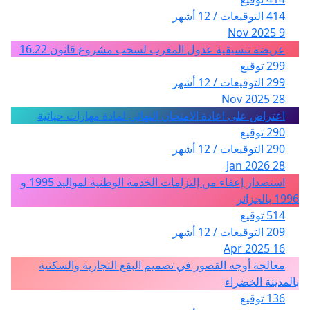
414 التوقيعات / 12 أشهر
9 Nov 2025
عريضة تنسيقية عدول المغرب لسحب مشروع قانون 16.22
299 توقيع
299 التوقيعات / 12 أشهر
28 Nov 2025
اعتراض على اعادة الامتحان النهائي لمادة مهارات حياتية
290 توقيع
290 التوقيعات / 12 أشهر
28 Jan 2026
استصدار إعفاء من إلتزامات الخدمة الوطنية لمواليد 1995 و
1996 بالجزائر
514 توقيع
209 التوقيعات / 12 أشهر
16 Apr 2025
معالجة أوجه القصور في تصميم البقع التجارية والسكنية
بالمدينة الخضراء
136 توقيع