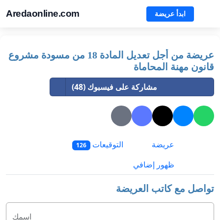
Aredaonline.com
ابدأ عريضة
عريضة من أجل تعديل المادة 18 من مسودة مشروع
قانون مهنة المحاماة
مشاركة على فيسبوك (48)
عريضة
التوقيعات
126
ظهور إضافي
تواصل مع كاتب العريضة
اسمك