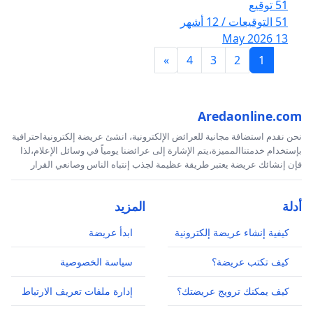
51 توقيع
51 التوقيعات / 12 أشهر
13 May 2026
»
4
3
2
1
Aredaonline.com
نحن نقدم استضافة مجانية للعرائض الإلكترونية، انشئ عريضة إلكترونيةاحترافية
بإستخدام خدمتناالمميزة،يتم الإشارة إلى عرائضنا يومياً في وسائل الإعلام،لذا
فإن إنشائك عريضة يعتبر طريقة عظيمة لجذب إنتباه الناس وصانعي القرار
أدلة
المزيد
كيفية إنشاء عريضة إلكترونية
ابدأ عريضة
كيف تكتب عريضة؟
سياسة الخصوصية
كيف يمكنك ترويج عريضتك؟
إدارة ملفات تعريف الارتباط