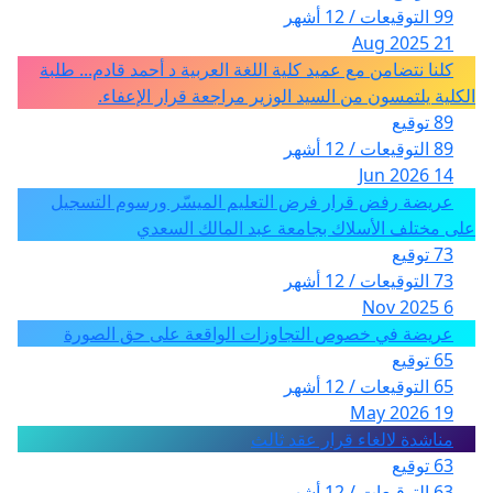
99 التوقيعات / 12 أشهر
21 Aug 2025
كلنا نتضامن مع عميد كلية اللغة العربية د أحمد قادم... طلبة
الكلية يلتمسون من السيد الوزير مراجعة قرار الإعفاء.
89 توقيع
89 التوقيعات / 12 أشهر
14 Jun 2026
عريضة رفض قرار فرض التعليم الميسّر ورسوم التسجيل
على مختلف الأسلاك بجامعة عبد المالك السعدي
73 توقيع
73 التوقيعات / 12 أشهر
6 Nov 2025
عريضة في خصوص التجاوزات الواقعة على حق الصورة
65 توقيع
65 التوقيعات / 12 أشهر
19 May 2026
مناشدة لالغاء قرار عقد ثالث
63 توقيع
63 التوقيعات / 12 أشهر