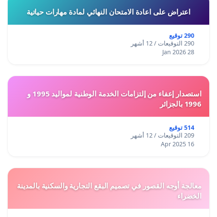
اعتراض على اعادة الامتحان النهائي لمادة مهارات حياتية
290 توقيع
290 التوقيعات / 12 أشهر
28 Jan 2026
استصدار إعفاء من إلتزامات الخدمة الوطنية لمواليد 1995 و
1996 بالجزائر
514 توقيع
209 التوقيعات / 12 أشهر
16 Apr 2025
معالجة أوجه القصور في تصميم البقع التجارية والسكنية بالمدينة
الخضراء