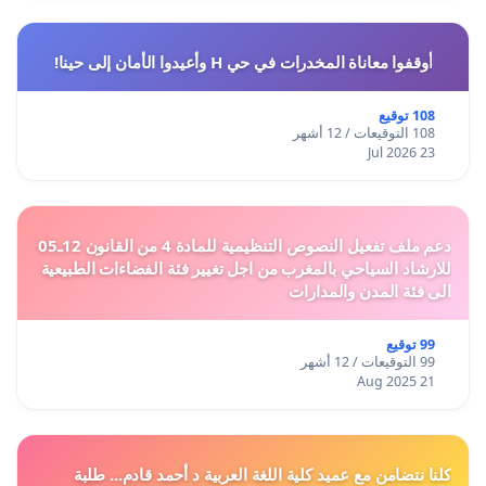
أوقفوا معاناة المخدرات في حي H وأعيدوا الأمان إلى حينا!
108 توقيع
108 التوقيعات / 12 أشهر
23 Jul 2026
دعم ملف تفعيل النصوص التنظيمية للمادة 4 من القانون 12ـ05
للارشاد السياحي بالمغرب من اجل تغيير فئة الفضاءات الطبيعية
الى فئة المدن والمدارات
99 توقيع
99 التوقيعات / 12 أشهر
21 Aug 2025
كلنا نتضامن مع عميد كلية اللغة العربية د أحمد قادم... طلبة