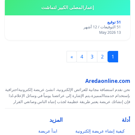
إعمارالمصلى الكبير لتماشت
51 توقيع
51 التوقيعات / 12 أشهر
13 May 2026
»
4
3
2
1
Aredaonline.com
نحن نقدم استضافة مجانية للعرائض الإلكترونية، انشئ عريضة إلكترونيةاحترافية
بإستخدام خدمتناالمميزة،يتم الإشارة إلى عرائضنا يومياً في وسائل الإعلام،لذا
فإن إنشائك عريضة يعتبر طريقة عظيمة لجذب إنتباه الناس وصانعي القرار
أدلة
المزيد
كيفية إنشاء عريضة إلكترونية
ابدأ عريضة