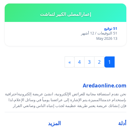
إعمارالمصلى الكبير لتماشت
51 توقيع
51 التوقيعات / 12 أشهر
13 May 2026
»
4
3
2
1
Aredaonline.com
نحن نقدم استضافة مجانية للعرائض الإلكترونية، انشئ عريضة إلكترونيةاحترافية
بإستخدام خدمتناالمميزة،يتم الإشارة إلى عرائضنا يومياً في وسائل الإعلام،لذا
فإن إنشائك عريضة يعتبر طريقة عظيمة لجذب إنتباه الناس وصانعي القرار
أدلة
المزيد