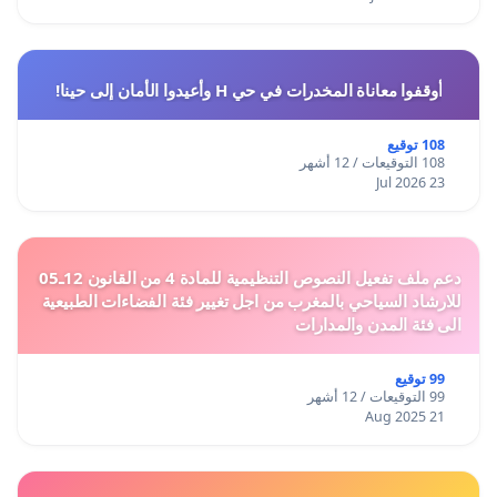
أوقفوا معاناة المخدرات في حي H وأعيدوا الأمان إلى حينا!
108 توقيع
108 التوقيعات / 12 أشهر
23 Jul 2026
دعم ملف تفعيل النصوص التنظيمية للمادة 4 من القانون 12ـ05
للارشاد السياحي بالمغرب من اجل تغيير فئة الفضاءات الطبيعية
الى فئة المدن والمدارات
99 توقيع
99 التوقيعات / 12 أشهر
21 Aug 2025