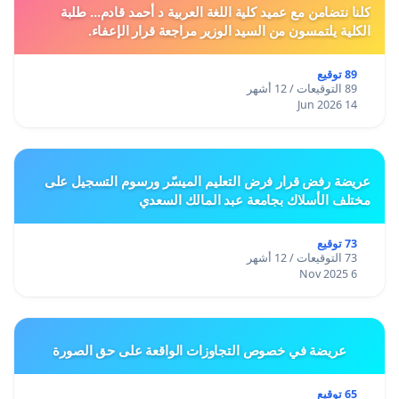
كلنا نتضامن مع عميد كلية اللغة العربية د أحمد قادم... طلبة
الكلية يلتمسون من السيد الوزير مراجعة قرار الإعفاء.
89 توقيع
89 التوقيعات / 12 أشهر
14 Jun 2026
عريضة رفض قرار فرض التعليم الميسّر ورسوم التسجيل على
مختلف الأسلاك بجامعة عبد المالك السعدي
73 توقيع
73 التوقيعات / 12 أشهر
6 Nov 2025
عريضة في خصوص التجاوزات الواقعة على حق الصورة
65 توقيع