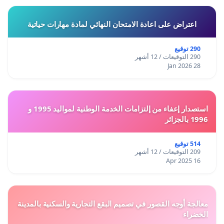
اعتراض على اعادة الامتحان النهائي لمادة مهارات حياتية
290 توقيع
290 التوقيعات / 12 أشهر
28 Jan 2026
استصدار إعفاء من إلتزامات الخدمة الوطنية لمواليد 1995 و
1996 بالجزائر
514 توقيع
209 التوقيعات / 12 أشهر
16 Apr 2025
معالجة أوجه القصور في تصميم البقع التجارية والسكنية بالمدينة
الخضراء