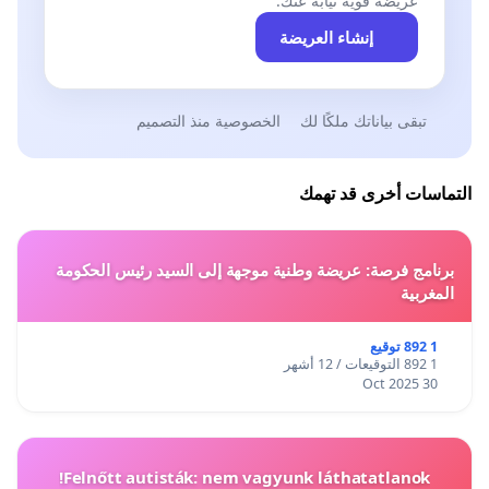
عريضة قوية نيابةً عنك.
إنشاء العريضة
تبقى بياناتك ملكًا لك
الخصوصية منذ التصميم
التماسات أخرى قد تهمك
برنامج فرصة: عريضة وطنية موجهة إلى السيد رئيس الحكومة
المغربية
1 892 توقيع
1 892 التوقيعات / 12 أشهر
30 Oct 2025
Felnőtt autisták: nem vagyunk láthatatlanok!