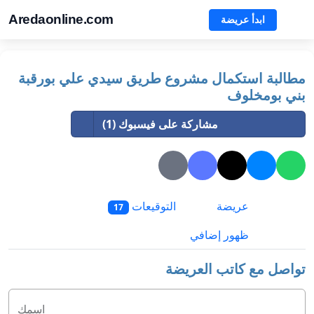
Aredaonline.com
ابدأ عريضة
مطالبة استكمال مشروع طريق سيدي علي بورقبة
بني بومخلوف
مشاركة على فيسبوك (1)
عريضة
التوقيعات
17
ظهور إضافي
تواصل مع كاتب العريضة
اسمك