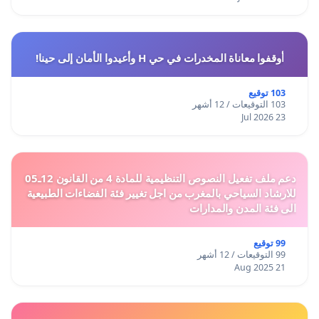
أوقفوا معاناة المخدرات في حي H وأعيدوا الأمان إلى حينا!
103 توقيع
103 التوقيعات / 12 أشهر
23 Jul 2026
دعم ملف تفعيل النصوص التنظيمية للمادة 4 من القانون 12ـ05
للارشاد السياحي بالمغرب من اجل تغيير فئة الفضاءات الطبيعية
الى فئة المدن والمدارات
99 توقيع
99 التوقيعات / 12 أشهر
21 Aug 2025