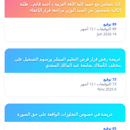
كلنا نتضامن مع عميد كلية اللغة العربية د أحمد قادم... طلبة
الكلية يلتمسون من السيد الوزير مراجعة قرار الإعفاء.
89 توقيع
89 التوقيعات / 12 أشهر
14 Jun 2026
عريضة رفض قرار فرض التعليم الميسّر ورسوم التسجيل على
مختلف الأسلاك بجامعة عبد المالك السعدي
73 توقيع
73 التوقيعات / 12 أشهر
6 Nov 2025
عريضة في خصوص التجاوزات الواقعة على حق الصورة
65 توقيع