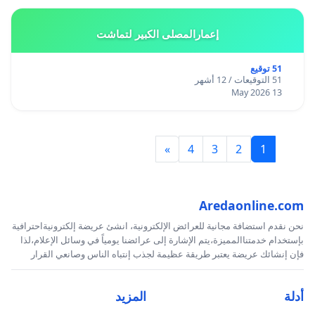
إعمارالمصلى الكبير لتماشت
51 توقيع
51 التوقيعات / 12 أشهر
13 May 2026
»
4
3
2
1
Aredaonline.com
نحن نقدم استضافة مجانية للعرائض الإلكترونية، انشئ عريضة إلكترونيةاحترافية
بإستخدام خدمتناالمميزة،يتم الإشارة إلى عرائضنا يومياً في وسائل الإعلام،لذا
فإن إنشائك عريضة يعتبر طريقة عظيمة لجذب إنتباه الناس وصانعي القرار
أدلة
المزيد