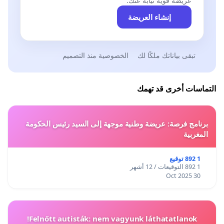
عريضة قوية نيابةً عنك.
إنشاء العريضة
تبقى بياناتك ملكًا لك
الخصوصية منذ التصميم
التماسات أخرى قد تهمك
برنامج فرصة: عريضة وطنية موجهة إلى السيد رئيس الحكومة
المغربية
1 892 توقيع
1 892 التوقيعات / 12 أشهر
30 Oct 2025
Felnőtt autisták: nem vagyunk láthatatlanok!