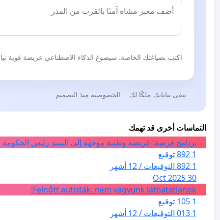
اكتب بصياغتك الخاصة. سيصوغ الذكاء الاصطناعي عريضة قوية نيابة
تبقى بياناتك ملكًا لك
الخصوصية منذ التصميم
التماسات أخرى قد تهمك
برنامج فرصة: عريضة وطنية موجهة إلى السيد رئيس الحكومة ا
1 892 توقيع
1 892 التوقيعات / 12 أشهر
30 Oct 2025
Felnőtt autisták: nem vagyunk láthatatlanok!
1 105 توقيع
1 013 التوقيعات / 12 أشهر