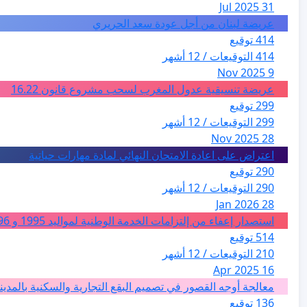
31 Jul 2025
عريضة لبنان من أجل عودة سعد الحريري
414 توقيع
414 التوقيعات / 12 أشهر
9 Nov 2025
عريضة تنسيقية عدول المغرب لسحب مشروع قانون 16.22
299 توقيع
299 التوقيعات / 12 أشهر
28 Nov 2025
اعتراض على اعادة الامتحان النهائي لمادة مهارات حياتية
290 توقيع
290 التوقيعات / 12 أشهر
28 Jan 2026
استصدار إعفاء من إلتزامات الخدمة الوطنية لمواليد 1995 و 1996 بالجزائر
514 توقيع
210 التوقيعات / 12 أشهر
16 Apr 2025
معالجة أوجه القصور في تصميم البقع التجارية والسكنية بالمدين
136 توقيع