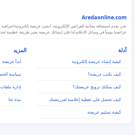
Aredaonline.com
نحن نقدم استضافة مجانية للعرائض الإلكترونية، انشئ عريضة إلكترونيةاحترافية ب
عرائضنا يومياً في وسائل الإعلام،لذا فإن إنشائك عريضة يعتبر طريقة عظيمة لجذب
أدلة
المزيد
كيفية إنشاء عريضة إلكترونية
ابدأ عريضة
كيف تكتب عريضة؟
سياسة الخص
كيف يمكنك ترويج عريضتك؟
إدارة ملفات 
كيف تحصل على تغطية إعلامية لعرريضتك
نبذة عنا
كيفية تسليم عريضة