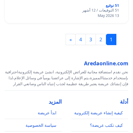
51 توقيع
51 التوقيعات / 12 أشهر
13 May 2026
»
4
3
2
1
Aredaonline.com
نحن نقدم استضافة مجانية للعرائض الإلكترونية، انشئ عريضة إلكترونيةاحترافية
بإستخدام خدمتناالمميزة،يتم الإشارة إلى عرائضنا يومياً في وسائل الإعلام،لذا
فإن إنشائك عريضة يعتبر طريقة عظيمة لجذب إنتباه الناس وصانعي القرار
أدلة
المزيد
كيفية إنشاء عريضة إلكترونية
ابدأ عريضة
كيف تكتب عريضة؟
سياسة الخصوصية