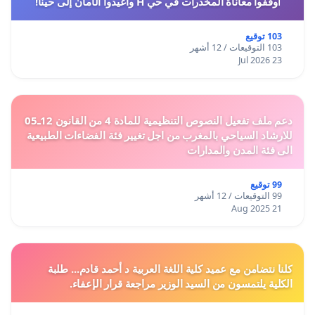
أوقفوا معاناة المخدرات في حي H وأعيدوا الأمان إلى حينا!
103 توقيع
103 التوقيعات / 12 أشهر
23 Jul 2026
دعم ملف تفعيل النصوص التنظيمية للمادة 4 من القانون 12ـ05
للارشاد السياحي بالمغرب من اجل تغيير فئة الفضاءات الطبيعية
الى فئة المدن والمدارات
99 توقيع
99 التوقيعات / 12 أشهر
21 Aug 2025
كلنا نتضامن مع عميد كلية اللغة العربية د أحمد قادم... طلبة
الكلية يلتمسون من السيد الوزير مراجعة قرار الإعفاء.