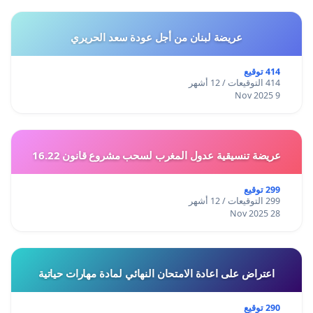
عريضة لبنان من أجل عودة سعد الحريري
414 توقيع
414 التوقيعات / 12 أشهر
9 Nov 2025
عريضة تنسيقية عدول المغرب لسحب مشروع قانون 16.22
299 توقيع
299 التوقيعات / 12 أشهر
28 Nov 2025
اعتراض على اعادة الامتحان النهائي لمادة مهارات حياتية
290 توقيع