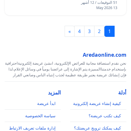
51 التوقيعات / 12 أشهر
13 May 2026
»
4
3
2
1
Aredaonline.com
نحن نقدم استضافة مجانية للعرائض الإلكترونية، انشئ عريضة إلكترونيةاحترافية
بإستخدام خدمتناالمميزة،يتم الإشارة إلى عرائضنا يومياً في وسائل الإعلام،لذا
فإن إنشائك عريضة يعتبر طريقة عظيمة لجذب إنتباه الناس وصانعي القرار
أدلة
المزيد
كيفية إنشاء عريضة إلكترونية
ابدأ عريضة
كيف تكتب عريضة؟
سياسة الخصوصية
كيف يمكنك ترويج عريضتك؟
إدارة ملفات تعريف الارتباط