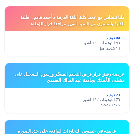
كلنا نتضامن مع عميد كلية اللغة العربية د أحمد قادم... طلبة
الكلية يلتمسون من السيد الوزير مراجعة قرار الإعفاء.
89 توقيع
89 التوقيعات / 12 أشهر
14 Jun 2026
عريضة رفض قرار فرض التعليم الميسّر ورسوم التسجيل على
مختلف الأسلاك بجامعة عبد المالك السعدي
73 توقيع
73 التوقيعات / 12 أشهر
6 Nov 2025
عريضة في خصوص التجاوزات الواقعة على حق الصورة