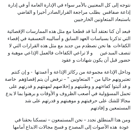
نتوجه إلى كل المعنيين بالأمر سواء في الإدارة العامة أو في إدارة
إذاعة صفاقس بطلب مراجعة القرارالصادر أخيرا و القاضي
باستبعاد المتعاونين الخارجيين
فبعد أن كنا نعتقد أننا قد قطعنا مع مثل هذه الممارسات الإقصائية
التي تذكرنا بسياسات العهد السابق و أساليبه التعسفية في إقصاء
الكفاءات ها نحن نصطدم من جديد مع مثل هذه القرارات التي لا
تنصف المبدعين و لا تراعي الكفاءات فالعمل الإذاعي موهبة و
حضور قبل أن يكون شهادات و عقود
وداخل الإذاعة مجموعة من ركائز الإذاعة و أعمدتها - و إن كنتم
تعتبرونهم حاليا من " المتعاونين " – نرفض أن يتم إقصاؤهم خاصة
و قد أثبتوا كفاءتهم و وطنيتهم و إخلاصهم لمهنتهم و قدرتهم على
تحمل المسؤولية في أصعب الظروف و الأوقات و برهنوا بما لا يدع
مجالا للشك على حرفيتهم و موهبتهم و قدرتهم على شد
المستمعين و إفادتهم
ومن هذا المنطلق نجدد – نحن المستمعون – تمسكنا بحقنا في
عودة هذه الأصوات إلى المصدح و فسح مجالات الابداع أمامها