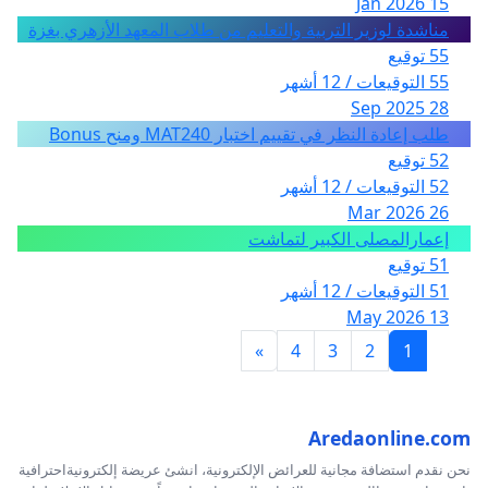
15 Jan 2026
مناشدة لوزير التربية والتعليم من طلاب المعهد الأزهري بغزة
55 توقيع
55 التوقيعات / 12 أشهر
28 Sep 2025
طلب إعادة النظر في تقييم اختبار MAT240 ومنح Bonus
52 توقيع
52 التوقيعات / 12 أشهر
26 Mar 2026
إعمارالمصلى الكبير لتماشت
51 توقيع
51 التوقيعات / 12 أشهر
13 May 2026
»
4
3
2
1
Aredaonline.com
نحن نقدم استضافة مجانية للعرائض الإلكترونية، انشئ عريضة إلكترونيةاحترافية