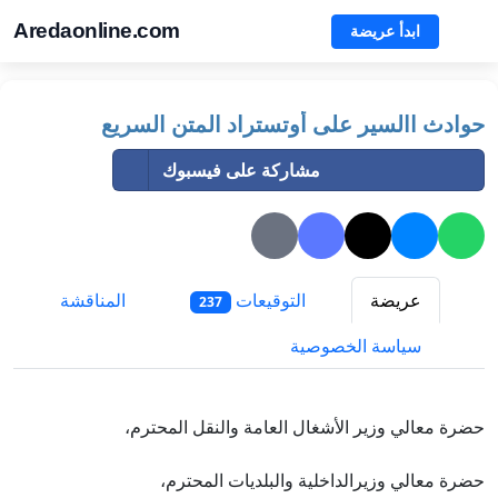
Aredaonline.com
ابدأ عريضة
حوادث االسير على أوتستراد المتن السريع
مشاركة على فيسبوك
عريضة
التوقيعات
المناقشة
237
سياسة الخصوصية
حضرة معالي وزير الأشغال العامة والنقل المحترم،
حضرة معالي وزيرالداخلية والبلديات المحترم،