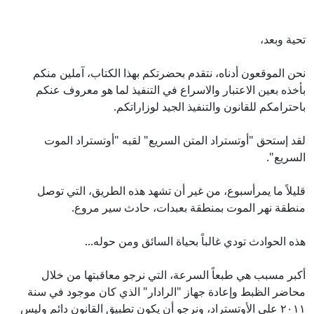
تحية وبعد،
نحن الموقعون أدناه، نتقدم بحضرتكم بهذا الكتاب، آملين منكم
بأخذه بعين الاعتبار والاسراع في التنفيذ لما هو معروف عنكم
باحترامكم للقانون والتنفيذ الجيد لوزاراتكم.
لقد إستحق "أوتستراد المتن السريع" لقبه "أوتستراد الموت
السريع".
قليلاً ما يمرأسبوع، من غير أن تشهد هذه الطريق، التي توصل
منطقة نهر الموت بمنطقة بعبدات، حادث سير مروع.
هذه الحوادث تودي غالباً بحياة السائق ومن حوله...
أكبر مسبب هي طبعاً السرعة، التي نرجو معاقبتها من خلال
محاضر الظبط وإعادة جهاز "الرادار" الذي كان موجود في سنة
٢٠١١ على الأوتستراد، ونرجو أن يكون تطبيق القانون دائم وليس