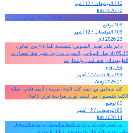
110 التوقيعات / 12 أشهر
30 Jun 2026
أوقفوا معاناة المخدرات في حي H وأعيدوا الأمان إلى حينا!
103 توقيع
103 التوقيعات / 12 أشهر
23 Jul 2026
دعم ملف تفعيل النصوص التنظيمية للمادة 4 من القانون
12ـ05 للارشاد السياحي بالمغرب من اجل تغيير فئة الفضاءات
الطبيعية الى فئة المدن والمدارات
99 توقيع
99 التوقيعات / 12 أشهر
21 Aug 2025
كلنا نتضامن مع عميد كلية اللغة العربية د أحمد قادم... طلبة
الكلية يلتمسون من السيد الوزير مراجعة قرار الإعفاء.
89 توقيع
89 التوقيعات / 12 أشهر
14 Jun 2026
عريضة رفض قرار فرض التعليم الميسّر ورسوم التسجيل
على مختلف الأسلاك بجامعة عبد المالك السعدي