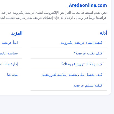
Aredaonline.com
نحن نقدم استضافة مجانية للعرائض الإلكترونية، انشئ عريضة إلكترونيةاحترافية ب
عرائضنا يومياً في وسائل الإعلام،لذا فإن إنشائك عريضة يعتبر طريقة عظيمة لجذب
أدلة
المزيد
كيفية إنشاء عريضة إلكترونية
ابدأ عريضة
كيف تكتب عريضة؟
سياسة الخص
كيف يمكنك ترويج عريضتك؟
إدارة ملفات 
كيف تحصل على تغطية إعلامية لعرريضتك
نبذة عنا
كيفية تسليم عريضة