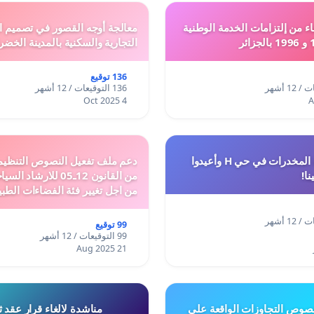
ء من إلتزامات الخدمة الوطنية
معالجة أوجه القصور في تصميم ال
التجارية والسكنية بالمدينة الخضر
136 توقيع
136 التوقيعات / 12 أشهر
4 Oct 2025
أوقفوا معاناة المخدرات في حي H وأعيدوا
نا!
من القانون 12ـ05 للارش
من اجل تغيير فئة الفضاءات الطبي
المدن والمدارات
99 توقيع
99 التوقيعات / 12 أشهر
21 Aug 2025
وص التجاوزات الواقعة على
مناشدة لالغاء قرار عقد 