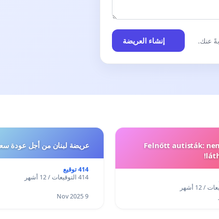
إنشاء العريضة
ً عنك.
Felnőtt autisták: n
عريضة لبنان من أجل عودة سعد
lát
414 توقيع
414 التوقيعات / 12 أشهر
9 Nov 2025