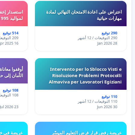
اعتراض على اعادة الامتحان النهائي لمادة
استصدار إعفا
مهارات حياتية
لمواليد 1995 و 1996 بالجزائر
290 توقيع
514 توقيع
290 التوقيعات / 12 أشهر
209 التوقيعات / 12 أشهر
16 Apr 2025
28 Jan 2026
Intervento per lo Sblocco Visti e
Risoluzione Problemi Protocolli
الأمان إلى حي
Almaviva per Lavoratori Egiziani
108 توقيع
108 التوقيعات / 12 أشهر
110 توقيع
110 التوقيعات / 12 أشهر
23 Jul 2026
30 Jun 2026
عريضة رفض قرار فرض التعليم الميسّر
عريضة في خص