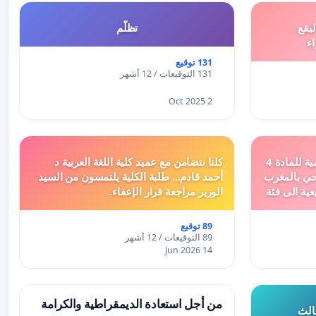
بقع
تظلّم
اء
131 توقيع
131 التوقيعات / 12 أشهر
2 Oct 2025
دعم ملف تفعيل النصوص التنظيمية للمادة 4
كلنا نتضامن مع عميد كلية اللغة العربية د
اد السياحي بالمغرب
أحمد قادم... طلبة الكلية يلتمسون من السيد
عية الى فئة
الوزير مراجعة قرار الإعفاء.
89 توقيع
89 التوقيعات / 12 أشهر
14 Jun 2026
من أجل استعادة الديمقراطية والكرامة
ثالث