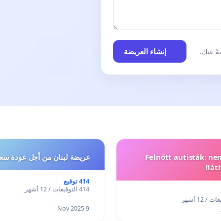
إنشاء العريضة
ً عنك.
Felnőtt autisták: n
عريضة لبنان من أجل عودة سعد
lát
414 توقيع
414 التوقيعات / 12 أشهر
9 Nov 2025