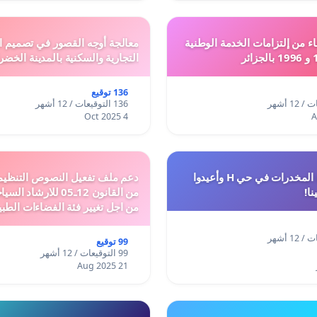
ء من إلتزامات الخدمة الوطنية
معالجة أوجه القصور في تصميم ال
التجارية والسكنية بالمدينة الخضر
136 توقيع
136 التوقيعات / 12 أشهر
4 Oct 2025
أوقفوا معاناة المخدرات في حي H وأعيدوا
نا!
من القانون 12ـ05 للارش
من اجل تغيير فئة الفضاءات الطبي
المدن والمدارات
99 توقيع
99 التوقيعات / 12 أشهر
21 Aug 2025