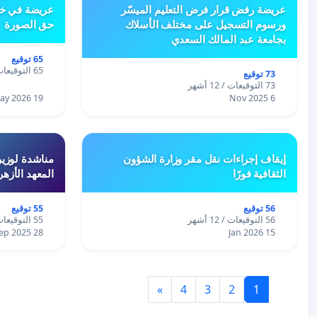
عريضة رفض قرار فرض التعليم الميسّر
عريضة في خص
ورسوم التسجيل على مختلف الأسلاك
حق الصورة
بجامعة عبد المالك السعدي
65 توقيع
65 التوقيعات / 12 أشهر
73 توقيع
73 التوقيعات / 12 أشهر
19 May 2026
6 Nov 2025
إيقاف إجراءات نقل مقر وزارة الشؤون
مناشدة لوزير
الثقافية فورًا
المعهد الأزه
56 توقيع
55 توقيع
56 التوقيعات / 12 أشهر
55 التوقيعات / 12 أشهر
28 Sep 2025
15 Jan 2026
»
4
3
2
1