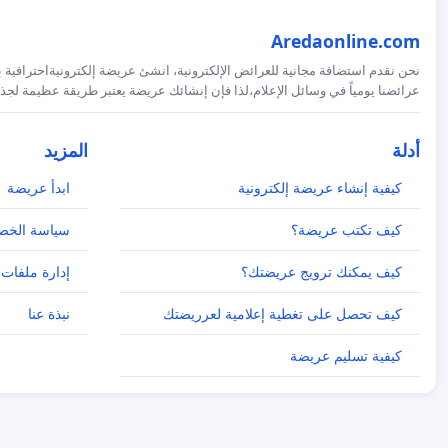
Aredaonline.com
نحن نقدم استضافة مجانية للعرائض الإلكترونية، انشئ عريضة إلكترونيةاحترافية ب
عرائضنا يومياً في وسائل الإعلام،لذا فإن إنشائك عريضة يعتبر طريقة عظيمة لجذب
أدلة
المزيد
كيفية إنشاء عريضة إلكترونية
ابدأ عريضة
كيف تكتب عريضة؟
سياسة الخص
كيف يمكنك ترويج عريضتك؟
إدارة ملفات 
كيف تحصل على تغطية إعلامية لعرريضتك
نبذة عنا
كيفية تسليم عريضة