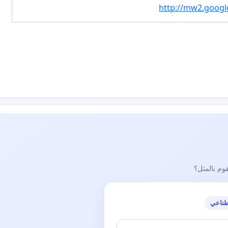
http://mw2.goog
قوم بالمثل؟
طناعي