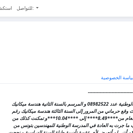
للتواصل:
استكش
اسة الخصوصية
------------------------------
"إني الممضي أسفله الطالب أيمن العبدلي صاحب بطاقة التعريف الوطنية عدد 08982522 و المرسم بالسنة الثانية هندسة ميكانيك
ث وقع حرماني من المرور إلى السنة الثالثة هندسة ميكانيك رغم
إجتيازي بنجاح دورة المراقبة حيث تمكنت من الترفيع في معدلي العام من****8.49**** إلى ****10.04***و تمكنت كذلك من
ات مواد من أصل 7 مما يمكنني حسب ما جرت به العادة في المدرسة الوطنية للمهندسين بتونس من
مكم أنني لم أتعرض لأي عقوبة تأديبية طيلة السنة الدراسية و نجحت