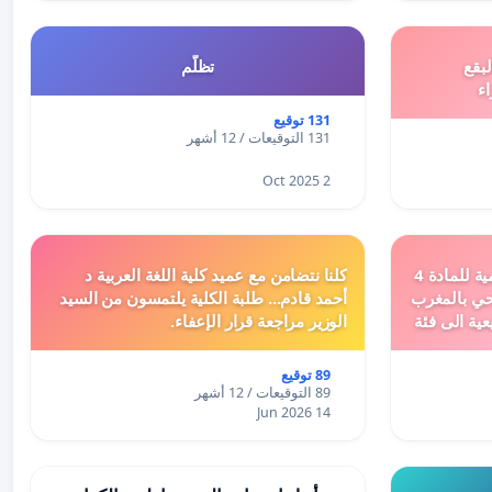
بقع
تظلّم
اء
131 توقيع
131 التوقيعات / 12 أشهر
2 Oct 2025
دعم ملف تفعيل النصوص التنظيمية للمادة 4
كلنا نتضامن مع عميد كلية اللغة العربية د
اد السياحي بالمغرب
أحمد قادم... طلبة الكلية يلتمسون من السيد
عية الى فئة
الوزير مراجعة قرار الإعفاء.
89 توقيع
89 التوقيعات / 12 أشهر
14 Jun 2026