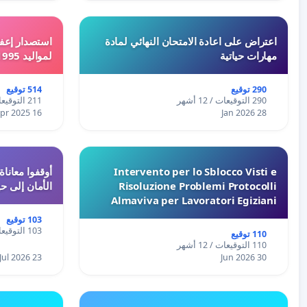
اعتراض على اعادة الامتحان النهائي لمادة
استصدار إعفا
مهارات حياتية
لمواليد 1995 و 1996 بالجزائر
290 توقيع
514 توقيع
290 التوقيعات / 12 أشهر
211 التوقيعات / 12 أشهر
16 Apr 2025
28 Jan 2026
Intervento per lo Sblocco Visti e
Risoluzione Problemi Protocolli
الأمان إلى حي
Almaviva per Lavoratori Egiziani
103 توقيع
103 التوقيعات / 12 أشهر
110 توقيع
110 التوقيعات / 12 أشهر
23 Jul 2026
30 Jun 2026