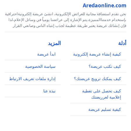
Aredaonline.com
نحن نقدم استضافة مجانية للعرائض الإلكترونية، انشئ عريضة إلكترونيةاحترافية
بإستخدام خدمتناالمميزة،يتم الإشارة إلى عرائضنا يومياً في وسائل الإعلام،لذا
فإن إنشائك عريضة يعتبر طريقة عظيمة لجذب إنتباه الناس وصانعي القرار
أدلة
المزيد
كيفية إنشاء عريضة إلكترونية
ابدأ عريضة
كيف تكتب عريضة؟
سياسة الخصوصية
كيف يمكنك ترويج عريضتك؟
إدارة ملفات تعريف الارتباط
كيف تحصل على تغطية
نبذة عنا
إعلامية لعرريضتك
كيفية تسليم عريضة