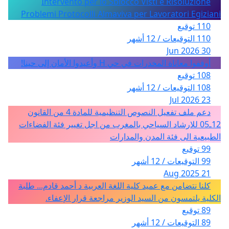
Intervento per lo Sblocco Visti e Risoluzione
Problemi Protocolli Almaviva per Lavoratori Egiziani
110 توقيع
110 التوقيعات / 12 أشهر
30 Jun 2026
أوقفوا معاناة المخدرات في حي H وأعيدوا الأمان إلى حينا!
108 توقيع
108 التوقيعات / 12 أشهر
23 Jul 2026
دعم ملف تفعيل النصوص التنظيمية للمادة 4 من القانون
12ـ05 للارشاد السياحي بالمغرب من اجل تغيير فئة الفضاءات
الطبيعية الى فئة المدن والمدارات
99 توقيع
99 التوقيعات / 12 أشهر
21 Aug 2025
كلنا نتضامن مع عميد كلية اللغة العربية د أحمد قادم... طلبة
الكلية يلتمسون من السيد الوزير مراجعة قرار الإعفاء.
89 توقيع
89 التوقيعات / 12 أشهر