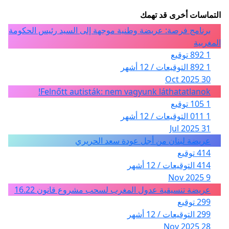
التماسات أخرى قد تهمك
برنامج فرصة: عريضة وطنية موجهة إلى السيد رئيس الحكومة
المغربية
1 892 توقيع
1 892 التوقيعات / 12 أشهر
30 Oct 2025
Felnőtt autisták: nem vagyunk láthatatlanok!
1 105 توقيع
1 011 التوقيعات / 12 أشهر
31 Jul 2025
عريضة لبنان من أجل عودة سعد الحريري
414 توقيع
414 التوقيعات / 12 أشهر
9 Nov 2025
عريضة تنسيقية عدول المغرب لسحب مشروع قانون 16.22
299 توقيع
299 التوقيعات / 12 أشهر
28 Nov 2025