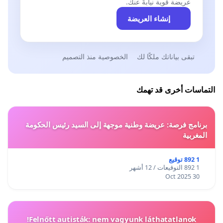
عريضة قوية نيابةً عنك.
إنشاء العريضة
تبقى بياناتك ملكًا لك
الخصوصية منذ التصميم
التماسات أخرى قد تهمك
برنامج فرصة: عريضة وطنية موجهة إلى السيد رئيس الحكومة
المغربية
1 892 توقيع
1 892 التوقيعات / 12 أشهر
30 Oct 2025
Felnőtt autisták: nem vagyunk láthatatlanok!