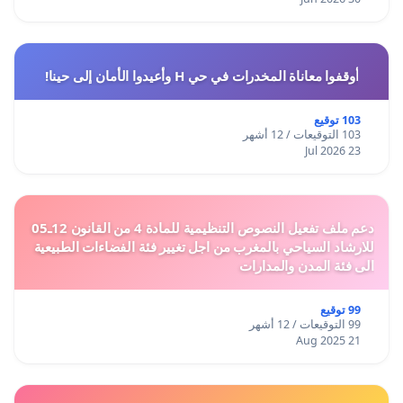
أوقفوا معاناة المخدرات في حي H وأعيدوا الأمان إلى حينا!
103 توقيع
103 التوقيعات / 12 أشهر
23 Jul 2026
دعم ملف تفعيل النصوص التنظيمية للمادة 4 من القانون 12ـ05
للارشاد السياحي بالمغرب من اجل تغيير فئة الفضاءات الطبيعية
الى فئة المدن والمدارات
99 توقيع
99 التوقيعات / 12 أشهر
21 Aug 2025