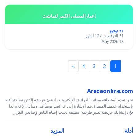
إعمارالمصلى الكبير لتماشت
51 توقيع
51 التوقيعات / 12 أشهر
13 May 2026
»
4
3
2
1
Aredaonline.com
نحن نقدم استضافة مجانية للعرائض الإلكترونية، انشئ عريضة إلكترونيةاحترافية
بإستخدام خدمتناالمميزة،يتم الإشارة إلى عرائضنا يومياً في وسائل الإعلام،لذا
فإن إنشائك عريضة يعتبر طريقة عظيمة لجذب إنتباه الناس وصانعي القرار
أدلة
المزيد