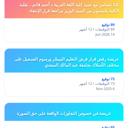
كلنا نتضامن مع عميد كلية اللغة العربية د أحمد قادم... طلبة
الكلية يلتمسون من السيد الوزير مراجعة قرار الإعفاء.
89 توقيع
89 التوقيعات / 12 أشهر
14 Jun 2026
عريضة رفض قرار فرض التعليم الميسّر ورسوم التسجيل على
مختلف الأسلاك بجامعة عبد المالك السعدي
73 توقيع
73 التوقيعات / 12 أشهر
6 Nov 2025
عريضة في خصوص التجاوزات الواقعة على حق الصورة
65 توقيع