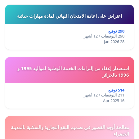
اعتراض على اعادة الامتحان النهائي لمادة مهارات حياتية
290 توقيع
290 التوقيعات / 12 أشهر
28 Jan 2026
استصدار إعفاء من إلتزامات الخدمة الوطنية لمواليد 1995 و
1996 بالجزائر
514 توقيع
211 التوقيعات / 12 أشهر
16 Apr 2025
معالجة أوجه القصور في تصميم البقع التجارية والسكنية بالمدينة
الخضراء