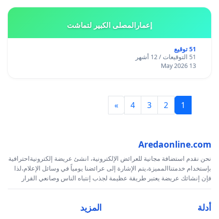
إعمارالمصلى الكبير لتماشت
51 توقيع
51 التوقيعات / 12 أشهر
13 May 2026
»
4
3
2
1
Aredaonline.com
نحن نقدم استضافة مجانية للعرائض الإلكترونية، انشئ عريضة إلكترونيةاحترافية
بإستخدام خدمتناالمميزة،يتم الإشارة إلى عرائضنا يومياً في وسائل الإعلام،لذا
فإن إنشائك عريضة يعتبر طريقة عظيمة لجذب إنتباه الناس وصانعي القرار
أدلة
المزيد