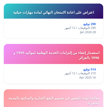
اعتراض على اعادة الامتحان النهائي لمادة مهارات حياتية
290 توقيع
290 التوقيعات / 12 أشهر
28 Jan 2026
استصدار إعفاء من إلتزامات الخدمة الوطنية لمواليد 1995 و
1996 بالجزائر
514 توقيع
210 التوقيعات / 12 أشهر
16 Apr 2025
معالجة أوجه القصور في تصميم البقع التجارية والسكنية بالمدينة
الخضراء