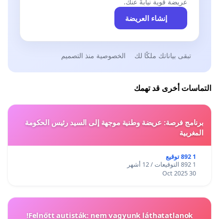
عريضة قوية نيابةً عنك.
إنشاء العريضة
تبقى بياناتك ملكًا لك
الخصوصية منذ التصميم
التماسات أخرى قد تهمك
برنامج فرصة: عريضة وطنية موجهة إلى السيد رئيس الحكومة
المغربية
1 892 توقيع
1 892 التوقيعات / 12 أشهر
30 Oct 2025
Felnőtt autisták: nem vagyunk láthatatlanok!