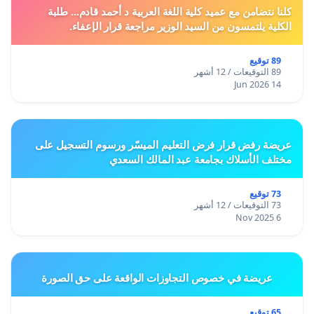
كلنا نتضامن مع عميد كلية اللغة العربية د أحمد قادم... طلبة
الكلية يلتمسون من السيد الوزير مراجعة قرار الإعفاء.
89 توقيع
89 التوقيعات / 12 أشهر
14 Jun 2026
عريضة رفض قرار فرض التعليم الميسّر ورسوم التسجيل على
مختلف الأسلاك بجامعة عبد المالك السعدي
73 توقيع
73 التوقيعات / 12 أشهر
6 Nov 2025
عريضة في خصوص التجاوزات الواقعة على حق الصورة
65 توقيع