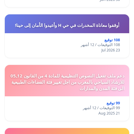
أوقفوا معاناة المخدرات في حي H وأعيدوا الأمان إلى حينا!
108 توقيع
108 التوقيعات / 12 أشهر
23 Jul 2026
دعم ملف تفعيل النصوص التنظيمية للمادة 4 من القانون 12ـ05
للارشاد السياحي بالمغرب من اجل تغيير فئة الفضاءات الطبيعية
الى فئة المدن والمدارات
99 توقيع
99 التوقيعات / 12 أشهر
21 Aug 2025