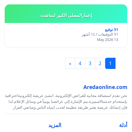
إعمارالمصلى الكبير لتماشت
51 توقيع
51 التوقيعات / 12 أشهر
13 May 2026
»
4
3
2
1
Aredaonline.com
نحن نقدم استضافة مجانية للعرائض الإلكترونية، انشئ عريضة إلكترونيةاحترافية
بإستخدام خدمتناالمميزة،يتم الإشارة إلى عرائضنا يومياً في وسائل الإعلام،لذا
فإن إنشائك عريضة يعتبر طريقة عظيمة لجذب إنتباه الناس وصانعي القرار
أدلة
المزيد