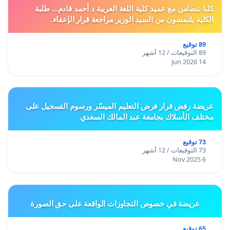
كلنا نتضامن مع عميد كلية اللغة العربية د أحمد قادم... طلبة
الكلية يلتمسون من السيد الوزير مراجعة قرار الإعفاء.
89 توقيع
89 التوقيعات / 12 أشهر
14 Jun 2026
عريضة رفض قرار فرض التعليم الميسّر ورسوم التسجيل على
مختلف الأسلاك بجامعة عبد المالك السعدي
73 توقيع
73 التوقيعات / 12 أشهر
6 Nov 2025
عريضة في خصوص التجاوزات الواقعة على حق الصورة
65 توقيع