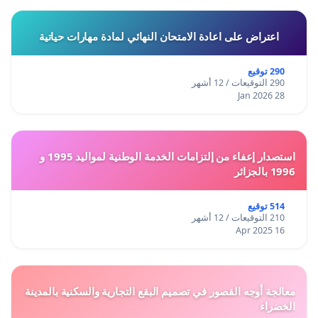
اعتراض على اعادة الامتحان النهائي لمادة مهارات حياتية
290 توقيع
290 التوقيعات / 12 أشهر
28 Jan 2026
استصدار إعفاء من إلتزامات الخدمة الوطنية لمواليد 1995 و
1996 بالجزائر
514 توقيع
210 التوقيعات / 12 أشهر
16 Apr 2025
معالجة أوجه القصور في تصميم البقع التجارية والسكنية بالمدينة
الخضراء