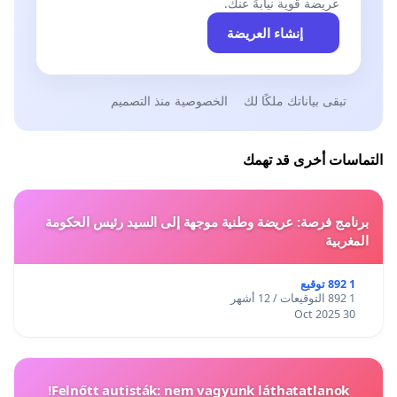
عريضة قوية نيابةً عنك.
إنشاء العريضة
تبقى بياناتك ملكًا لك
الخصوصية منذ التصميم
التماسات أخرى قد تهمك
برنامج فرصة: عريضة وطنية موجهة إلى السيد رئيس الحكومة
المغربية
1 892 توقيع
1 892 التوقيعات / 12 أشهر
30 Oct 2025
Felnőtt autisták: nem vagyunk láthatatlanok!