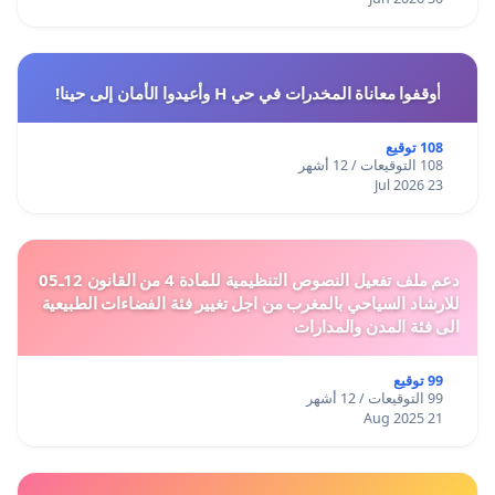
أوقفوا معاناة المخدرات في حي H وأعيدوا الأمان إلى حينا!
108 توقيع
108 التوقيعات / 12 أشهر
23 Jul 2026
دعم ملف تفعيل النصوص التنظيمية للمادة 4 من القانون 12ـ05
للارشاد السياحي بالمغرب من اجل تغيير فئة الفضاءات الطبيعية
الى فئة المدن والمدارات
99 توقيع
99 التوقيعات / 12 أشهر
21 Aug 2025