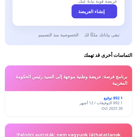
عريضة قوية نيابةً عنك.
إنشاء العريضة
تبقى بياناتك ملكًا لك
الخصوصية منذ التصميم
التماسات أخرى قد تهمك
برنامج فرصة: عريضة وطنية موجهة إلى السيد رئيس الحكومة
المغربية
1 892 توقيع
1 892 التوقيعات / 12 أشهر
30 Oct 2025
Felnőtt autisták: nem vagyunk láthatatlanok!