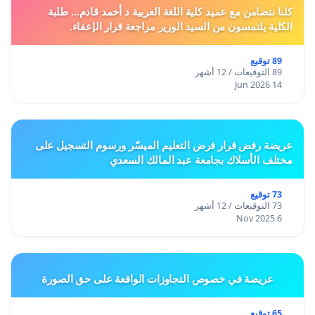
كلنا نتضامن مع عميد كلية اللغة العربية د أحمد قادم... طلبة
الكلية يلتمسون من السيد الوزير مراجعة قرار الإعفاء.
89 توقيع
89 التوقيعات / 12 أشهر
14 Jun 2026
عريضة رفض قرار فرض التعليم الميسّر ورسوم التسجيل على
مختلف الأسلاك بجامعة عبد المالك السعدي
73 توقيع
73 التوقيعات / 12 أشهر
6 Nov 2025
عريضة في خصوص التجاوزات الواقعة على حق الصورة
65 توقيع