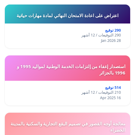
اعتراض على اعادة الامتحان النهائي لمادة مهارات حياتية
290 توقيع
290 التوقيعات / 12 أشهر
28 Jan 2026
استصدار إعفاء من إلتزامات الخدمة الوطنية لمواليد 1995 و
1996 بالجزائر
514 توقيع
210 التوقيعات / 12 أشهر
16 Apr 2025
معالجة أوجه القصور في تصميم البقع التجارية والسكنية بالمدينة
الخضراء