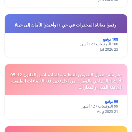
أوقفوا معاناة المخدرات في حي H وأعيدوا الأمان إلى حينا!
108 توقيع
108 التوقيعات / 12 أشهر
23 Jul 2026
دعم ملف تفعيل النصوص التنظيمية للمادة 4 من القانون 12ـ05
للارشاد السياحي بالمغرب من اجل تغيير فئة الفضاءات الطبيعية
الى فئة المدن والمدارات
99 توقيع
99 التوقيعات / 12 أشهر
21 Aug 2025