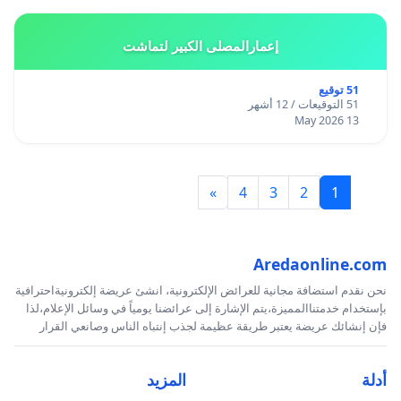
إعمارالمصلى الكبير لتماشت
51 توقيع
51 التوقيعات / 12 أشهر
13 May 2026
»
4
3
2
1
Aredaonline.com
نحن نقدم استضافة مجانية للعرائض الإلكترونية، انشئ عريضة إلكترونيةاحترافية
بإستخدام خدمتناالمميزة،يتم الإشارة إلى عرائضنا يومياً في وسائل الإعلام،لذا
فإن إنشائك عريضة يعتبر طريقة عظيمة لجذب إنتباه الناس وصانعي القرار
أدلة
المزيد