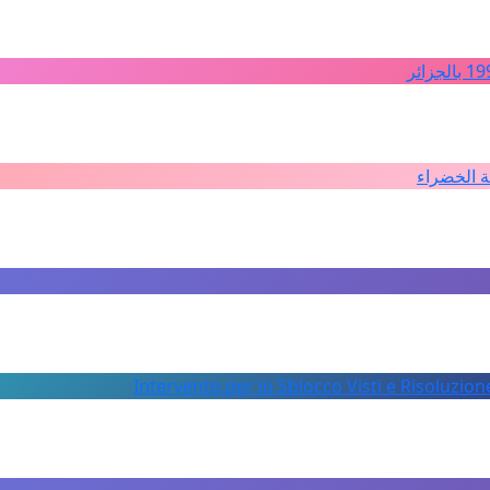
ة الخضراء
Intervento per lo Sblocco Visti e Risoluzion