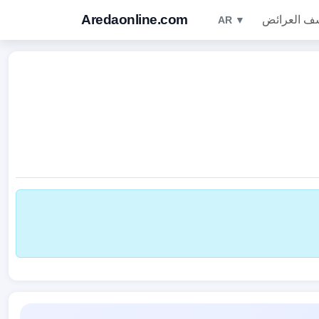
Aredaonline.com
ف العرائض
AR ▼