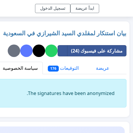
ابدأ عريضة
تسجيل الدخول
بيان استنكار لمقلدي السيد الشيرازي في السعودية
مشاركة على فيسبوك (24)
عريضة
التوقيعات
سياسة الخصوصية
176
The signatures have been anonymized.