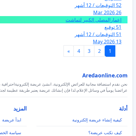
52 التوقيعات / 12 أشهر
26 Mar 2026
إعمارالمصلى الكبير لتماشت
51 توقيع
51 التوقيعات / 12 أشهر
13 May 2026
»
4
3
2
1
Aredaonline.com
نحن نقدم استضافة مجانية للعرائض الإلكترونية، انشئ عريضة إلكترونيةاحترافية ب
عرائضنا يومياً في وسائل الإعلام،لذا فإن إنشائك عريضة يعتبر طريقة عظيمة لجذب
أدلة
المزيد
كيفية إنشاء عريضة إلكترونية
ابدأ عريضة
كيف تكتب عريضة؟
سياسة الخص