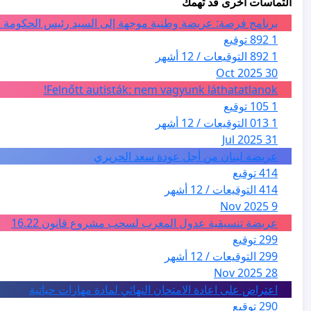
التماسات أخرى قد تهمك
برنامج فرصة: عريضة وطنية موجهة إلى السيد رئيس الحكومة ا
1 892 توقيع
1 892 التوقيعات / 12 أشهر
30 Oct 2025
Felnőtt autisták: nem vagyunk láthatatlanok!
1 105 توقيع
1 013 التوقيعات / 12 أشهر
31 Jul 2025
عريضة لبنان من أجل عودة سعد الحريري
414 توقيع
414 التوقيعات / 12 أشهر
9 Nov 2025
عريضة تنسيقية عدول المغرب لسحب مشروع قانون 16.22
299 توقيع
299 التوقيعات / 12 أشهر
28 Nov 2025
اعتراض على اعادة الامتحان النهائي لمادة مهارات حياتية
290 توقيع