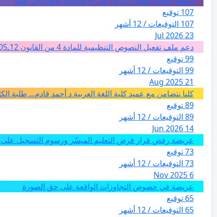
أوقفوا معاناة المخدرات في حي H وأعيدوا الأمان إلى حينا!
107 توقيع
107 التوقيعات / 12 أشهر
23 Jul 2026
دعم ملف تفعيل النصوص التنظيمية للمادة 4 من القانون 12ـ05 للارشاد السياحي بالمغرب من اجل تغيير فئة الفضاءات الطبيعية الى فئة المدن والمدارات
99 توقيع
99 التوقيعات / 12 أشهر
21 Aug 2025
كلنا نتضامن مع عميد كلية اللغة العربية د أحمد قادم... طلبة ال
89 توقيع
89 التوقيعات / 12 أشهر
14 Jun 2026
عريضة رفض قرار فرض التعليم الميسّر ورسوم التسجيل على م
73 توقيع
73 التوقيعات / 12 أشهر
6 Nov 2025
عريضة في خصوص التجاوزات الواقعة على حق الصورة
65 توقيع
65 التوقيعات / 12 أشهر