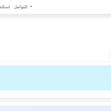
للتواصل:
استكش