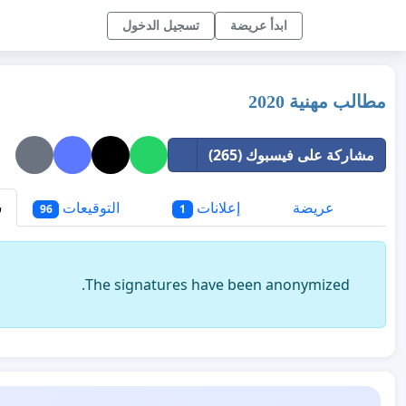
ابدأ عريضة
تسجيل الدخول
مطالب مهنية 2020
مشاركة على فيسبوك (265)
عريضة
إعلانات
التوقيعات
س
96
1
The signatures have been anonymized.