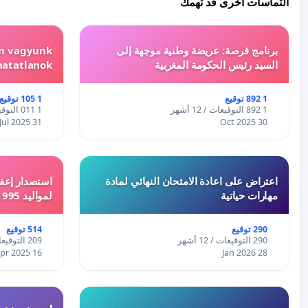
التماسات أخرى قد تهمك
برنامج فرصة: عريضة وطنية موجهة إلى
em vagyunk
السيد رئيس الحكومة المغربية
hatatlanok!
1 892 توقيع
1 105 توقيع
1 892 التوقيعات / 12 أشهر
1 011 التوقيعات / 12 أشهر
31 Jul 2025
30 Oct 2025
اعتراض على اعادة الامتحان النهائي لمادة
استصدار إعفا
مهارات حياتية
لمواليد 1995 و 1996 بالجزائر
290 توقيع
514 توقيع
290 التوقيعات / 12 أشهر
209 التوقيعات / 12 أشهر
16 Apr 2025
28 Jan 2026