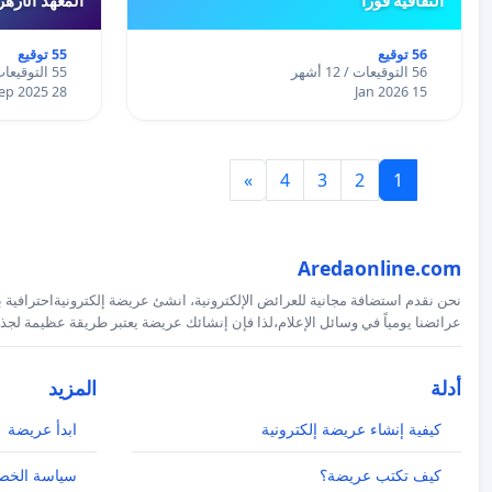
56 توقيع
55 توقيع
56 التوقيعات / 12 أشهر
55 التوقيعات / 12 أشهر
28 Sep 2025
15 Jan 2026
»
4
3
2
1
Aredaonline.com
نحن نقدم استضافة مجانية للعرائض الإلكترونية، انشئ عريضة إلكترونيةاحترافية ب
عرائضنا يومياً في وسائل الإعلام،لذا فإن إنشائك عريضة يعتبر طريقة عظيمة لجذب
أدلة
المزيد
كيفية إنشاء عريضة إلكترونية
ابدأ عريضة
كيف تكتب عريضة؟
سياسة الخص