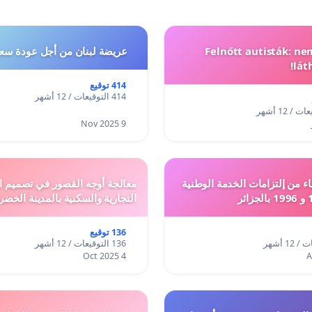
Felnőtt autisták: n
عريضة لبنان من أجل عودة سعد
lát
414 توقيع
414 التوقيعات / 12 أشهر
9 Nov 2025
ء من إلتزامات الخدمة الوطنية
معالجة أوجه القصور في تصميم ال
التجارية والسكنية بالمدينة الخضر
136 توقيع
136 التوقيعات / 12 أشهر
4 Oct 2025