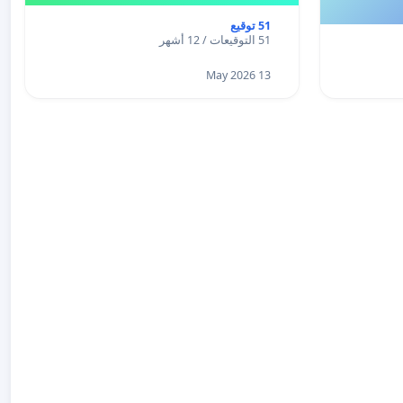
51 توقيع
51 التوقيعات / 12 أشهر
13 May 2026