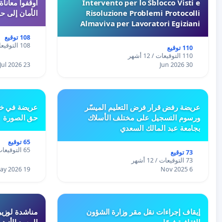
Intervento per lo Sblocco Visti e
Risoluzione Problemi Protocolli
الأمان إلى حي
Almaviva per Lavoratori Egiziani
108 توقيع
108 التوقيعات / 12 أشهر
110 توقيع
110 التوقيعات / 12 أشهر
23 Jul 2026
30 Jun 2026
عريضة رفض قرار فرض التعليم الميسّر
عريضة في خص
ورسوم التسجيل على مختلف الأسلاك
حق الصورة
بجامعة عبد المالك السعدي
65 توقيع
65 التوقيعات / 12 أشهر
73 توقيع
73 التوقيعات / 12 أشهر
19 May 2026
6 Nov 2025
إيقاف إجراءات نقل مقر وزارة الشؤون
مناشدة لوزير
الثقافية فورًا
المعهد الأزه