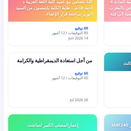
دعم ملف تفعيل النصوص التنظيمية للمادة 4
كلنا نتضامن مع عميد كلية اللغة العربية د
اد السياحي بالمغرب
أحمد قادم... طلبة الكلية يلتمسون من السيد
عية الى فئة
الوزير مراجعة قرار الإعفاء.
89 توقيع
89 التوقيعات / 12 أشهر
14 Jun 2026
من أجل استعادة الديمقراطية والكرامة
ثالث
60 توقيع
60 التوقيعات / 12 أشهر
26 Jul 2026
طلب إعادة النظر في تقييم اختبار MAT240
إعمارالمصلى الكبير لتماشت