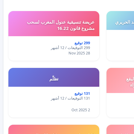
 الحريري
عريضة تنسيقية عدول المغرب لسحب
مشروع قانون 16.22
299 توقيع
299 التوقيعات / 12 أشهر
28 Nov 2025
بقع
تظلّم
اء
131 توقيع
131 التوقيعات / 12 أشهر
2 Oct 2025