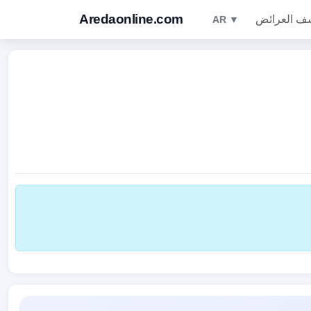
Aredaonline.com
ف العرائض
AR ▼