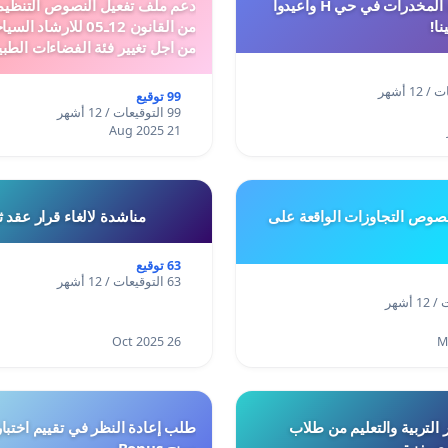
أوقفوا معاناة المخدرات في حي H وأعيدوا
نا!
من القانون 12ـ05 للارش
من اجل تغيير فئة الفضاءات الطبي
المدن والمدارات
99 توقيع
99 التوقيعات / 12 أشهر
21 Aug 2025
وص التجاوزات الواقعة على
مناشدة لالغاء قرار عقد 
63 توقيع
63 التوقيعات / 12 أشهر
26 Oct 2025
 التربية والتعليم من طلاب
ري بغزة
ومنح Bonus