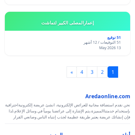
إعمارالمصلى الكبير لتماشت
51 توقيع
51 التوقيعات / 12 أشهر
13 May 2026
»
4
3
2
1
Aredaonline.com
نحن نقدم استضافة مجانية للعرائض الإلكترونية، انشئ عريضة إلكترونيةاحترافية
بإستخدام خدمتناالمميزة،يتم الإشارة إلى عرائضنا يومياً في وسائل الإعلام،لذا
فإن إنشائك عريضة يعتبر طريقة عظيمة لجذب إنتباه الناس وصانعي القرار
أدلة
المزيد