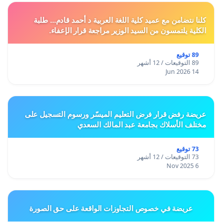
كلنا نتضامن مع عميد كلية اللغة العربية د أحمد قادم... طلبة
الكلية يلتمسون من السيد الوزير مراجعة قرار الإعفاء.
89 توقيع
89 التوقيعات / 12 أشهر
14 Jun 2026
عريضة رفض قرار فرض التعليم الميسّر ورسوم التسجيل على
مختلف الأسلاك بجامعة عبد المالك السعدي
73 توقيع
73 التوقيعات / 12 أشهر
6 Nov 2025
عريضة في خصوص التجاوزات الواقعة على حق الصورة