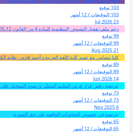
أوقفوا معاناة المخدرات في حي H وأعيدوا الأمان إلى حينا!
103 توقيع
103 التوقيعات / 12 أشهر
23 Jul 2026
دعم ملف تفعيل النصوص التنظيمية للمادة 4 من القانون 12ـ05 للارشاد السياحي بالمغرب من اجل تغيير فئة الفضاءات الطبيعية الى فئة المدن والمدارات
99 توقيع
99 التوقيعات / 12 أشهر
21 Aug 2025
كلنا نتضامن مع عميد كلية اللغة العربية د أحمد قادم... طلبة ال
89 توقيع
89 التوقيعات / 12 أشهر
14 Jun 2026
عريضة رفض قرار فرض التعليم الميسّر ورسوم التسجيل على م
73 توقيع
73 التوقيعات / 12 أشهر
6 Nov 2025
عريضة في خصوص التجاوزات الواقعة على حق الصورة
65 توقيع
65 التوقيعات / 12 أشهر