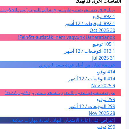
التماسات أخرى قد تهمك
برنامج فرصة: عريضة وطنية موجهة إلى السيد رئيس الحكومة ا
1 892 توقيع
1 892 التوقيعات / 12 أشهر
30 Oct 2025
Felnőtt autisták: nem vagyunk láthatatlanok!
1 105 توقيع
1 013 التوقيعات / 12 أشهر
31 Jul 2025
عريضة لبنان من أجل عودة سعد الحريري
414 توقيع
414 التوقيعات / 12 أشهر
9 Nov 2025
عريضة تنسيقية عدول المغرب لسحب مشروع قانون 16.22
299 توقيع
299 التوقيعات / 12 أشهر
28 Nov 2025
اعتراض على اعادة الامتحان النهائي لمادة مهارات حياتية
290 توقيع