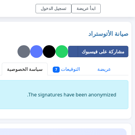
ابدأ عريضة
تسجيل الدخول
صيانة الأتوستراد
مشاركة على فيسبوك
عريضة
التوقيعات
سياسة الخصوصية
7
The signatures have been anonymized.