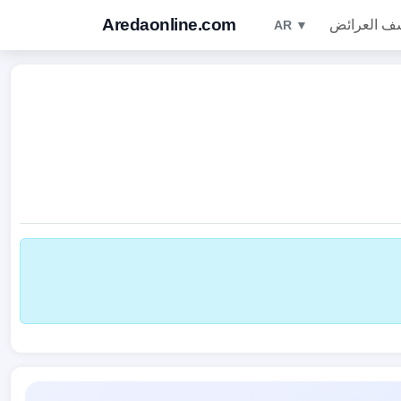
Aredaonline.com
ف العرائض
AR ▼