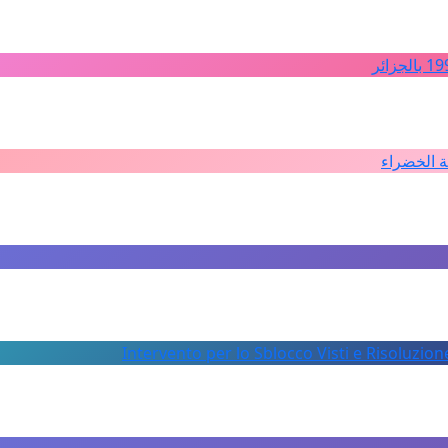
ة الخضراء
Intervento per lo Sblocco Visti e Risoluzion