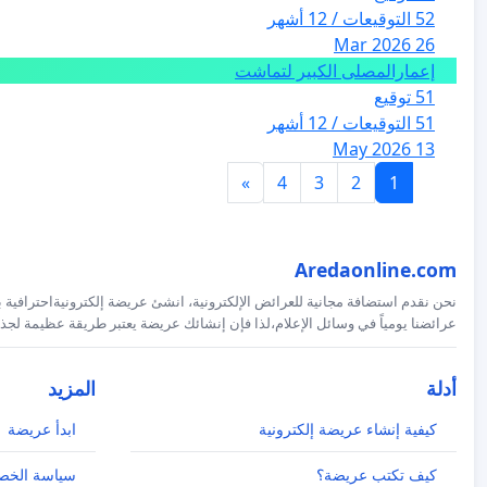
52 التوقيعات / 12 أشهر
26 Mar 2026
إعمارالمصلى الكبير لتماشت
51 توقيع
51 التوقيعات / 12 أشهر
13 May 2026
»
4
3
2
1
Aredaonline.com
نحن نقدم استضافة مجانية للعرائض الإلكترونية، انشئ عريضة إلكترونيةاحترافية ب
عرائضنا يومياً في وسائل الإعلام،لذا فإن إنشائك عريضة يعتبر طريقة عظيمة لجذب
أدلة
المزيد
كيفية إنشاء عريضة إلكترونية
ابدأ عريضة
كيف تكتب عريضة؟
سياسة الخص