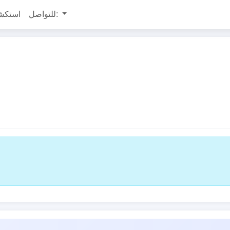
للتواصل:
استكش