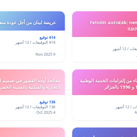
Felnőtt autisták: n
عريضة لبنان من أجل عودة سعد
lát
414 توقيع
414 التوقيعات / 12 أشهر
9 Nov 2025
ء من إلتزامات الخدمة الوطنية
معالجة أوجه القصور في تصميم ال
التجارية والسكنية بالمدينة الخضر
136 توقيع
136 التوقيعات / 12 أشهر
4 Oct 2025