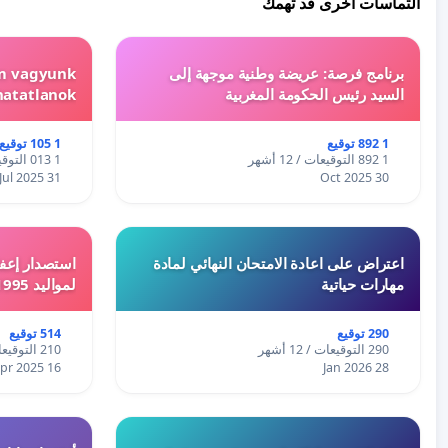
التماسات أخرى قد تهمك
برنامج فرصة: عريضة وطنية موجهة إلى
em vagyunk
السيد رئيس الحكومة المغربية
hatatlanok!
1 892 توقيع
1 105 توقيع
1 892 التوقيعات / 12 أشهر
1 013 التوقيعات / 12 أشهر
31 Jul 2025
30 Oct 2025
اعتراض على اعادة الامتحان النهائي لمادة
استصدار إعفا
مهارات حياتية
لمواليد 1995 و 1996 بالجزائر
290 توقيع
514 توقيع
290 التوقيعات / 12 أشهر
210 التوقيعات / 12 أشهر
16 Apr 2025
28 Jan 2026