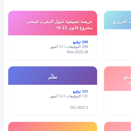
 الحريري
عريضة تنسيقية عدول المغرب لسحب
مشروع قانون 16.22
299 توقيع
299 التوقيعات / 12 أشهر
28 Nov 2025
بقع
تظلّم
اء
131 توقيع
131 التوقيعات / 12 أشهر
2 Oct 2025