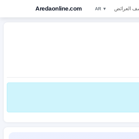
Aredaonline.com
ف العرائض
AR ▼