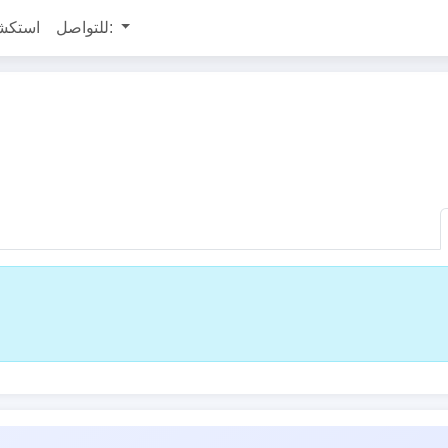
للتواصل:
استكش