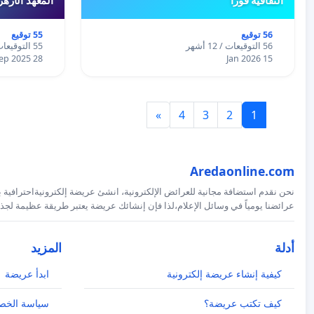
56 توقيع
55 توقيع
56 التوقيعات / 12 أشهر
55 التوقيعات / 12 أشهر
28 Sep 2025
15 Jan 2026
»
4
3
2
1
Aredaonline.com
نحن نقدم استضافة مجانية للعرائض الإلكترونية، انشئ عريضة إلكترونيةاحترافية ب
عرائضنا يومياً في وسائل الإعلام،لذا فإن إنشائك عريضة يعتبر طريقة عظيمة لجذب
أدلة
المزيد
كيفية إنشاء عريضة إلكترونية
ابدأ عريضة
كيف تكتب عريضة؟
سياسة الخص