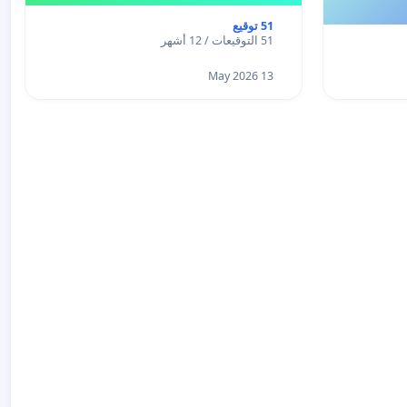
51 توقيع
51 التوقيعات / 12 أشهر
13 May 2026