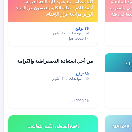
دعم ملف تفعيل النصوص التنظيمية للمادة 4
كلنا نتضامن مع عميد كلية اللغة العربية د
اد السياحي بالمغرب
أحمد قادم... طلبة الكلية يلتمسون من السيد
عية الى فئة
الوزير مراجعة قرار الإعفاء.
89 توقيع
89 التوقيعات / 12 أشهر
14 Jun 2026
من أجل استعادة الديمقراطية والكرامة
ثالث
60 توقيع
60 التوقيعات / 12 أشهر
26 Jul 2026
طلب إعادة النظر في تقييم اختبار MAT240
إعمارالمصلى الكبير لتماشت