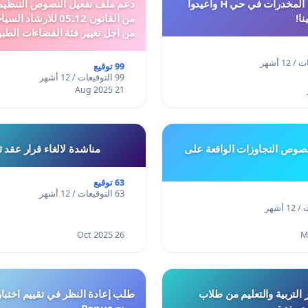
أوقفوا معاناة المخدرات في حي H وأعيدوا
نا!
من القانون 12ـ05 للارش
من اجل تغيير فئة الفضاءات الطبي
المدن والمدارات
99 توقيع
99 التوقيعات / 12 أشهر
21 Aug 2025
وص التجاوزات الواقعة على
مناشدة لالغاء قرار عقد 
63 توقيع
63 التوقيعات / 12 أشهر
26 Oct 2025
 التربية والتعليم من طلاب
ري بغزة
ومنح Bonus