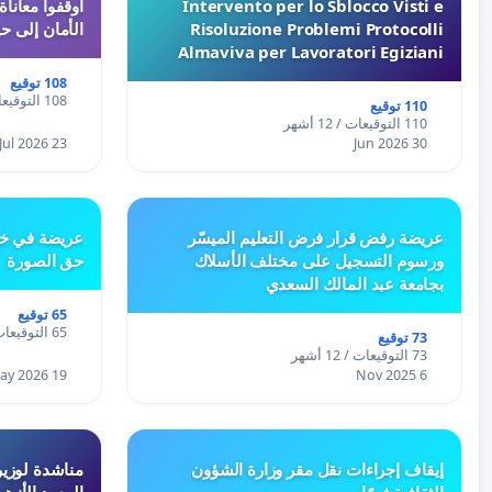
Intervento per lo Sblocco Visti e
Risoluzione Problemi Protocolli
الأمان إلى حي
Almaviva per Lavoratori Egiziani
108 توقيع
108 التوقيعات / 12 أشهر
110 توقيع
110 التوقيعات / 12 أشهر
23 Jul 2026
30 Jun 2026
عريضة رفض قرار فرض التعليم الميسّر
عريضة في خص
ورسوم التسجيل على مختلف الأسلاك
حق الصورة
بجامعة عبد المالك السعدي
65 توقيع
65 التوقيعات / 12 أشهر
73 توقيع
73 التوقيعات / 12 أشهر
19 May 2026
6 Nov 2025
إيقاف إجراءات نقل مقر وزارة الشؤون
مناشدة لوزير
الثقافية فورًا
المعهد الأزه