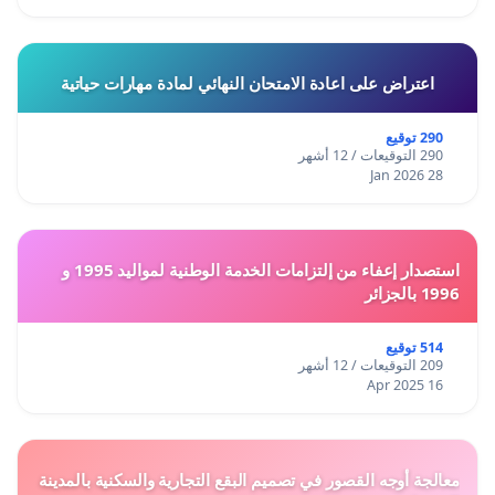
اعتراض على اعادة الامتحان النهائي لمادة مهارات حياتية
290 توقيع
290 التوقيعات / 12 أشهر
28 Jan 2026
استصدار إعفاء من إلتزامات الخدمة الوطنية لمواليد 1995 و
1996 بالجزائر
514 توقيع
209 التوقيعات / 12 أشهر
16 Apr 2025
معالجة أوجه القصور في تصميم البقع التجارية والسكنية بالمدينة