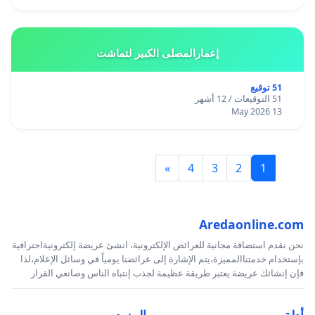
إعمارالمصلى الكبير لتماشت
51 توقيع
51 التوقيعات / 12 أشهر
13 May 2026
»
4
3
2
1
Aredaonline.com
نحن نقدم استضافة مجانية للعرائض الإلكترونية، انشئ عريضة إلكترونيةاحترافية
بإستخدام خدمتناالمميزة،يتم الإشارة إلى عرائضنا يومياً في وسائل الإعلام،لذا
فإن إنشائك عريضة يعتبر طريقة عظيمة لجذب إنتباه الناس وصانعي القرار
أدلة
المزيد