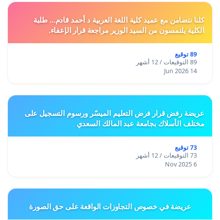
كلنا نتضامن مع عميد كلية اللغة العربية د أحمد قادم... طلبة
الكلية يلتمسون من السيد الوزير مراجعة قرار الإعفاء.
89 توقيع
89 التوقيعات / 12 أشهر
14 Jun 2026
عريضة رفض قرار فرض التعليم الميسّر ورسوم التسجيل على
مختلف الأسلاك بجامعة عبد المالك السعدي
73 توقيع
73 التوقيعات / 12 أشهر
6 Nov 2025
عريضة في خصوص التجاوزات الواقعة على حق الصورة