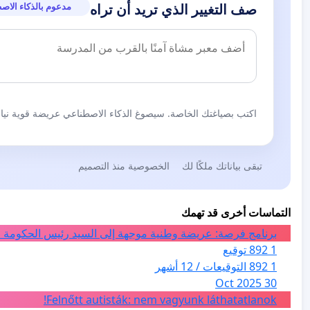
مدعوم بالذكاء الاص
صف التغيير الذي تريد أن تراه
اكتب بصياغتك الخاصة. سيصوغ الذكاء الاصطناعي عريضة قوية نيابة
تبقى بياناتك ملكًا لك
الخصوصية منذ التصميم
التماسات أخرى قد تهمك
برنامج فرصة: عريضة وطنية موجهة إلى السيد رئيس الحكومة ا
1 892 توقيع
1 892 التوقيعات / 12 أشهر
30 Oct 2025
Felnőtt autisták: nem vagyunk láthatatlanok!