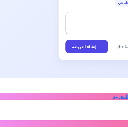
طناعي
إنشاء العريضة
ً عنك.
لمغربية