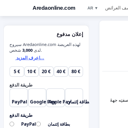
Aredaonline.com
ف العرائض
AR ▼
إعلان مدفوع
سيروج Aredaonline.com لهذه العريضة
شخص.
لدى
3,000
اعرف المزيد...
5 €
10 €
20 €
40 €
80 €
طريقة الدفع
. بصفتِه جهةَ
بطاقة إئتمان
Apple Pay
Google Pay
PayPal
طريقة الدفع
بطاقة إئتمان
PayPal