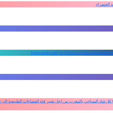
ة الخضراء
Intervento per lo Sblocco Visti e Risoluzion
دعم ملف تفعيل النصوص التنظيمية للمادة 4 من القانون 12ـ05 للارشاد السياحي بالمغرب من اجل تغيير فئة الفضاءات الطبيعي