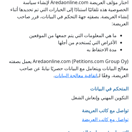
اختار مؤلف العريضة Aredaonline.com لإنشاء سياسة
الخصوصية هذه تلقائيًا استنادًا إلى الخيارات التي تم تحديدها أثناء
إنشاء العريضة. بصفتِه جهةَ التحكم في البيانات، قرر صاحب
العريضة:
ما هي المعلومات التي يتم جمعها من الموقعين
الأغراض التي يُستخدم من أجلها
مدة الاحتفاظ به
Aredaonline.com (Petitions.com Group Oy) يعمل بصفته
معالج البيانات ويتعامل مع البيانات حصريًا نيابةً عن صاحب
العريضة، وفقًا لـ
اتفاقية معالجة البيانات
.
المتحكم في البيانات
التكوين المهني وإنعاش الشغل
تواصل مع كاتب العريضة
تواصل مع كاتب العريضة