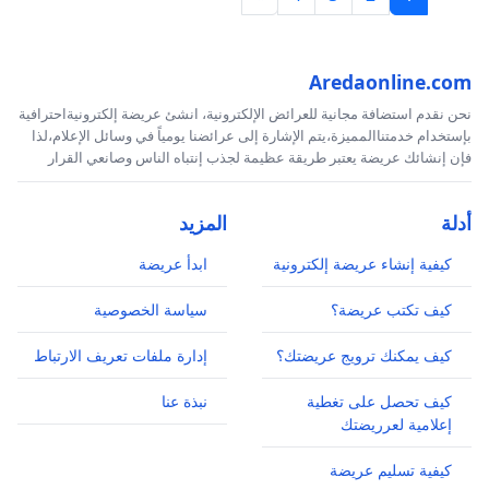
Aredaonline.com
نحن نقدم استضافة مجانية للعرائض الإلكترونية، انشئ عريضة إلكترونيةاحترافية
بإستخدام خدمتناالمميزة،يتم الإشارة إلى عرائضنا يومياً في وسائل الإعلام،لذا
فإن إنشائك عريضة يعتبر طريقة عظيمة لجذب إنتباه الناس وصانعي القرار
أدلة
المزيد
كيفية إنشاء عريضة إلكترونية
ابدأ عريضة
كيف تكتب عريضة؟
سياسة الخصوصية
كيف يمكنك ترويج عريضتك؟
إدارة ملفات تعريف الارتباط
كيف تحصل على تغطية
نبذة عنا
إعلامية لعرريضتك
كيفية تسليم عريضة