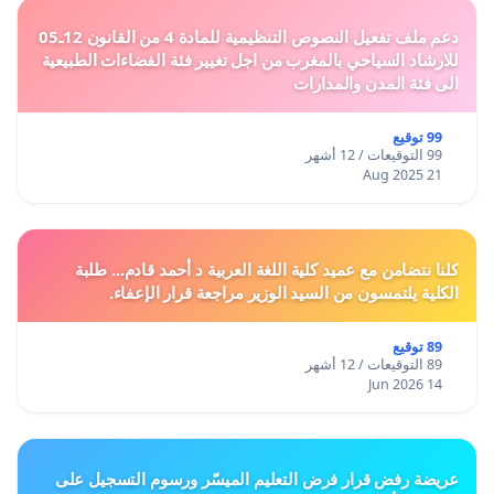
دعم ملف تفعيل النصوص التنظيمية للمادة 4 من القانون 12ـ05
للارشاد السياحي بالمغرب من اجل تغيير فئة الفضاءات الطبيعية
الى فئة المدن والمدارات
99 توقيع
99 التوقيعات / 12 أشهر
21 Aug 2025
كلنا نتضامن مع عميد كلية اللغة العربية د أحمد قادم... طلبة
الكلية يلتمسون من السيد الوزير مراجعة قرار الإعفاء.
89 توقيع
89 التوقيعات / 12 أشهر
14 Jun 2026
عريضة رفض قرار فرض التعليم الميسّر ورسوم التسجيل على