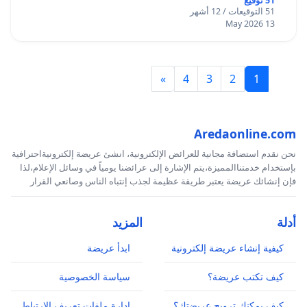
51 توقيع
51 التوقيعات / 12 أشهر
13 May 2026
»
4
3
2
1
Aredaonline.com
نحن نقدم استضافة مجانية للعرائض الإلكترونية، انشئ عريضة إلكترونيةاحترافية
بإستخدام خدمتناالمميزة،يتم الإشارة إلى عرائضنا يومياً في وسائل الإعلام،لذا
فإن إنشائك عريضة يعتبر طريقة عظيمة لجذب إنتباه الناس وصانعي القرار
أدلة
المزيد
كيفية إنشاء عريضة إلكترونية
ابدأ عريضة
كيف تكتب عريضة؟
سياسة الخصوصية
كيف يمكنك ترويج عريضتك؟
إدارة ملفات تعريف الارتباط