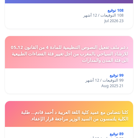
108 توقيع
108 التوقيعات / 12 أشهر
23 Jul 2026
دعم ملف تفعيل النصوص التنظيمية للمادة 4 من القانون 12ـ05
للارشاد السياحي بالمغرب من اجل تغيير فئة الفضاءات الطبيعية
الى فئة المدن والمدارات
99 توقيع
99 التوقيعات / 12 أشهر
21 Aug 2025
كلنا نتضامن مع عميد كلية اللغة العربية د أحمد قادم... طلبة
الكلية يلتمسون من السيد الوزير مراجعة قرار الإعفاء.
89 توقيع