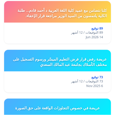
كلنا نتضامن مع عميد كلية اللغة العربية د أحمد قادم... طلبة
الكلية يلتمسون من السيد الوزير مراجعة قرار الإعفاء.
89 توقيع
89 التوقيعات / 12 أشهر
14 Jun 2026
عريضة رفض قرار فرض التعليم الميسّر ورسوم التسجيل على
مختلف الأسلاك بجامعة عبد المالك السعدي
73 توقيع
73 التوقيعات / 12 أشهر
6 Nov 2025
عريضة في خصوص التجاوزات الواقعة على حق الصورة