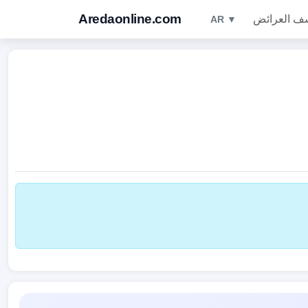
Aredaonline.com
ف العرائض
AR ▼