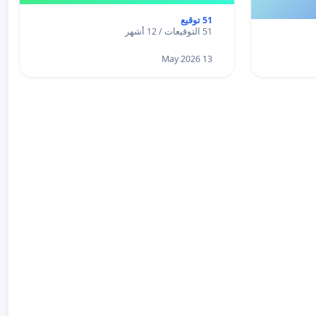
51 توقيع
51 التوقيعات / 12 أشهر
13 May 2026