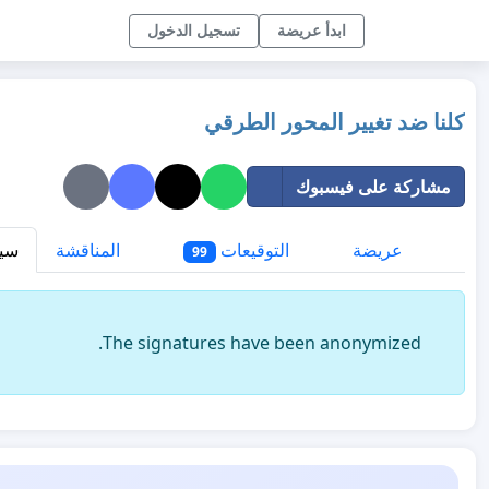
ابدأ عريضة
تسجيل الدخول
كلنا ضد تغيير المحور الطرقي
مشاركة على فيسبوك
عريضة
التوقيعات
المناقشة
سيا
99
The signatures have been anonymized.