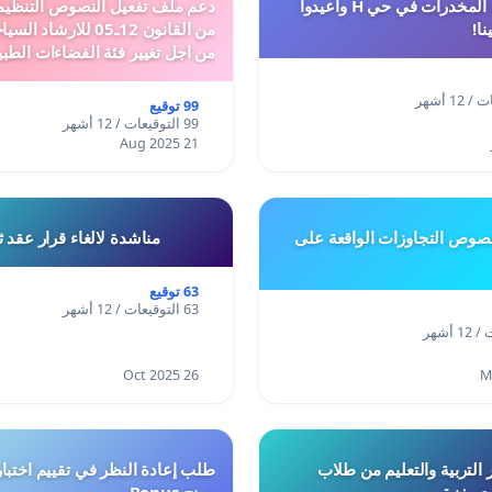
أوقفوا معاناة المخدرات في حي H وأعيدوا
نا!
من القانون 12ـ05 للارش
من اجل تغيير فئة الفضاءات الطبي
المدن والمدارات
99 توقيع
99 التوقيعات / 12 أشهر
21 Aug 2025
وص التجاوزات الواقعة على
مناشدة لالغاء قرار عقد 
63 توقيع
63 التوقيعات / 12 أشهر
26 Oct 2025
 التربية والتعليم من طلاب
ري بغزة
ومنح Bonus