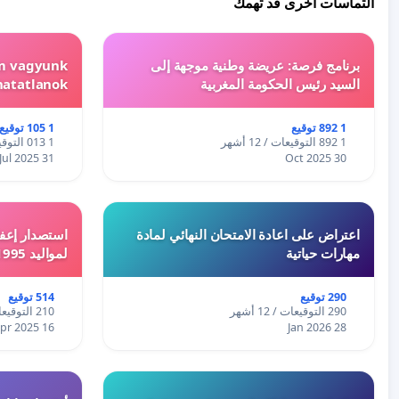
التماسات أخرى قد تهمك
برنامج فرصة: عريضة وطنية موجهة إلى
em vagyunk
السيد رئيس الحكومة المغربية
hatatlanok!
1 892 توقيع
1 105 توقيع
1 892 التوقيعات / 12 أشهر
1 013 التوقيعات / 12 أشهر
31 Jul 2025
30 Oct 2025
اعتراض على اعادة الامتحان النهائي لمادة
استصدار إعفا
مهارات حياتية
لمواليد 1995 و 1996 بالجزائر
290 توقيع
514 توقيع
290 التوقيعات / 12 أشهر
210 التوقيعات / 12 أشهر
16 Apr 2025
28 Jan 2026