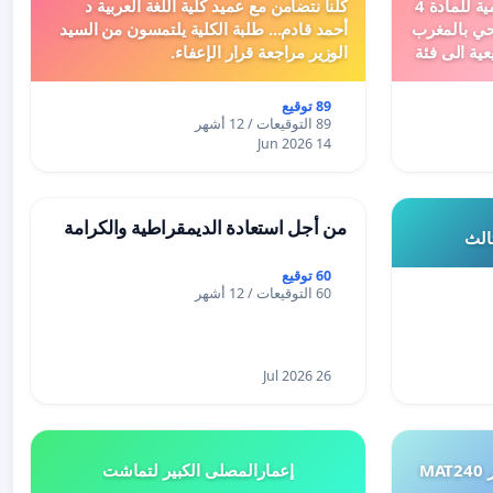
دعم ملف تفعيل النصوص التنظيمية للمادة 4
كلنا نتضامن مع عميد كلية اللغة العربية د
اد السياحي بالمغرب
أحمد قادم... طلبة الكلية يلتمسون من السيد
عية الى فئة
الوزير مراجعة قرار الإعفاء.
89 توقيع
89 التوقيعات / 12 أشهر
14 Jun 2026
من أجل استعادة الديمقراطية والكرامة
ثالث
60 توقيع
60 التوقيعات / 12 أشهر
26 Jul 2026
طلب إعادة النظر في تقييم اختبار MAT240
إعمارالمصلى الكبير لتماشت