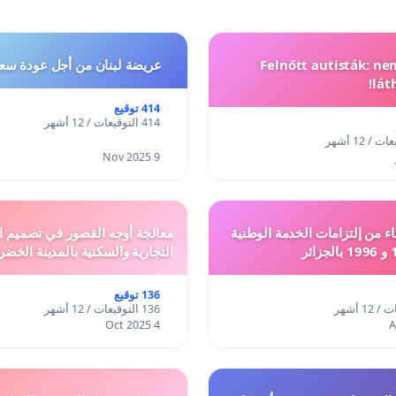
Felnőtt autisták: n
عريضة لبنان من أجل عودة سعد
lát
414 توقيع
414 التوقيعات / 12 أشهر
9 Nov 2025
ء من إلتزامات الخدمة الوطنية
معالجة أوجه القصور في تصميم ال
التجارية والسكنية بالمدينة الخضر
136 توقيع
136 التوقيعات / 12 أشهر
4 Oct 2025