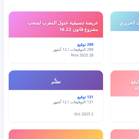
 الحريري
عريضة تنسيقية عدول المغرب لسحب
مشروع قانون 16.22
299 توقيع
299 التوقيعات / 12 أشهر
28 Nov 2025
بقع
تظلّم
اء
131 توقيع
131 التوقيعات / 12 أشهر
2 Oct 2025