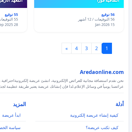
56 توقيع
55 توقيع
56 التوقيعات / 12 أشهر
55 التوقيعات / 12 أشهر
28 Sep 2025
15 Jan 2026
»
4
3
2
1
Aredaonline.com
نحن نقدم استضافة مجانية للعرائض الإلكترونية، انشئ عريضة إلكترونيةاحترافية ب
عرائضنا يومياً في وسائل الإعلام،لذا فإن إنشائك عريضة يعتبر طريقة عظيمة لجذب
أدلة
المزيد
كيفية إنشاء عريضة إلكترونية
ابدأ عريضة
كيف تكتب عريضة؟
سياسة الخص