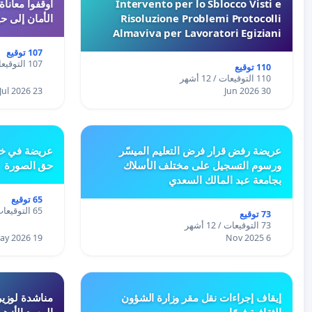
Intervento per lo Sblocco Visti e
Risoluzione Problemi Protocolli
الأمان إلى حي
Almaviva per Lavoratori Egiziani
107 توقيع
107 التوقيعات / 12 أشهر
110 توقيع
110 التوقيعات / 12 أشهر
23 Jul 2026
30 Jun 2026
عريضة رفض قرار فرض التعليم الميسّر
عريضة في خص
ورسوم التسجيل على مختلف الأسلاك
حق الصورة
بجامعة عبد المالك السعدي
65 توقيع
65 التوقيعات / 12 أشهر
73 توقيع
73 التوقيعات / 12 أشهر
19 May 2026
6 Nov 2025
إيقاف إجراءات نقل مقر وزارة الشؤون
مناشدة لوزير
الثقافية فورًا
المعهد الأزه