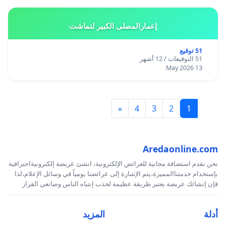
إعمارالمصلى الكبير لتماشت
51 توقيع
51 التوقيعات / 12 أشهر
13 May 2026
»
4
3
2
1
Aredaonline.com
نحن نقدم استضافة مجانية للعرائض الإلكترونية، انشئ عريضة إلكترونيةاحترافية
بإستخدام خدمتناالمميزة،يتم الإشارة إلى عرائضنا يومياً في وسائل الإعلام،لذا
فإن إنشائك عريضة يعتبر طريقة عظيمة لجذب إنتباه الناس وصانعي القرار
أدلة
المزيد