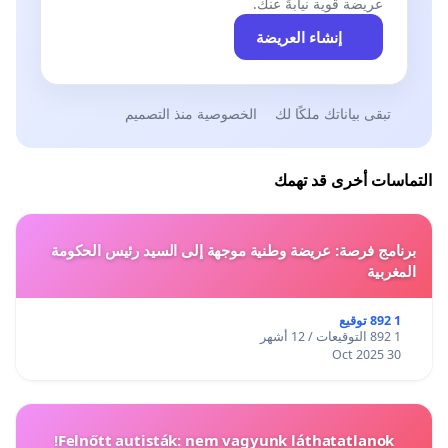
عريضة قوية نيابةً عنك.
إنشاء العريضة
تبقى بياناتك ملكًا لك
الخصوصية منذ التصميم
التماسات أخرى قد تهمك
برنامج فرصة: عريضة وطنية موجهة إلى السيد رئيس الحكومة
المغربية
1 892 توقيع
1 892 التوقيعات / 12 أشهر
30 Oct 2025
Felnőtt autisták: nem vagyunk láthatatlanok!