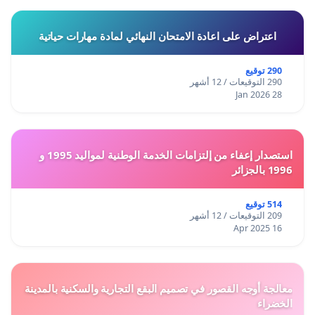
اعتراض على اعادة الامتحان النهائي لمادة مهارات حياتية
290 توقيع
290 التوقيعات / 12 أشهر
28 Jan 2026
استصدار إعفاء من إلتزامات الخدمة الوطنية لمواليد 1995 و
1996 بالجزائر
514 توقيع
209 التوقيعات / 12 أشهر
16 Apr 2025
معالجة أوجه القصور في تصميم البقع التجارية والسكنية بالمدينة
الخضراء