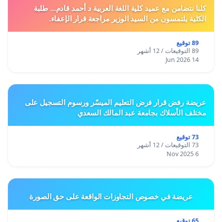
كلنا نتضامن مع عميد كلية اللغة العربية د أحمد قادم... طلبة
الكلية يلتمسون من السيد الوزير مراجعة قرار الإعفاء.
89 توقيع
89 التوقيعات / 12 أشهر
14 Jun 2026
عريضة رفض قرار فرض التعليم الميسّر ورسوم التسجيل على
مختلف الأسلاك بجامعة عبد المالك السعدي
73 توقيع
73 التوقيعات / 12 أشهر
6 Nov 2025
عريضة في خصوص التجاوزات الواقعة على حق الصورة
65 توقيع