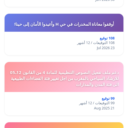
أوقفوا معاناة المخدرات في حي H وأعيدوا الأمان إلى حينا!
108 توقيع
108 التوقيعات / 12 أشهر
23 Jul 2026
دعم ملف تفعيل النصوص التنظيمية للمادة 4 من القانون 12ـ05
للارشاد السياحي بالمغرب من اجل تغيير فئة الفضاءات الطبيعية
الى فئة المدن والمدارات
99 توقيع
99 التوقيعات / 12 أشهر
21 Aug 2025