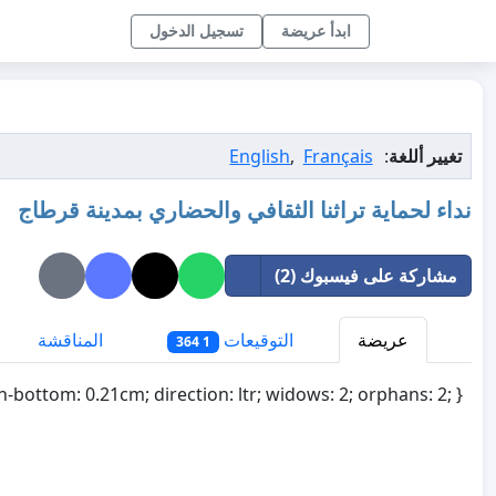
ابدأ عريضة
تسجيل الدخول
تغيير أللغة
:
Français
,
English
نداء لحماية تراثنا الثقافي والحضاري بمدينة قرطاج
مشاركة على فيسبوك (2)
عريضة
التوقيعات
المناقشة
س
1 364
n-bottom: 0.21cm; direction: ltr; widows: 2; orphans: 2; }