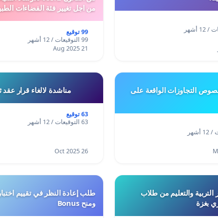
من اجل تغيير فئة الفضاءات الطبي
المدن والمدارات
99 توقيع
99 التوقيعات / 12 أشهر
21 Aug 2025
وص التجاوزات الواقعة على
مناشدة لالغاء قرار عقد 
63 توقيع
63 التوقيعات / 12 أشهر
26 Oct 2025
 التربية والتعليم من طلاب
ري بغزة
ومنح Bonus