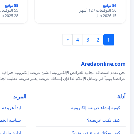
56 توقيع
55 توقيع
56 التوقيعات / 12 أشهر
55 التوقيعات / 12 أشهر
28 Sep 2025
15 Jan 2026
»
4
3
2
1
Aredaonline.com
نحن نقدم استضافة مجانية للعرائض الإلكترونية، انشئ عريضة إلكترونيةاحترافية ب
عرائضنا يومياً في وسائل الإعلام،لذا فإن إنشائك عريضة يعتبر طريقة عظيمة لجذب
أدلة
المزيد
كيفية إنشاء عريضة إلكترونية
ابدأ عريضة
كيف تكتب عريضة؟
سياسة الخص
كيف يمكنك ترويج عريضتك؟
إدارة ملفات 