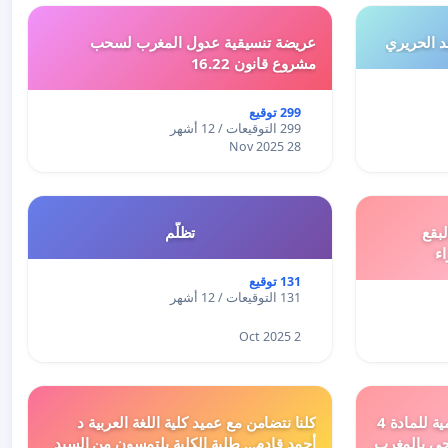
 الحريري
عريضة تنسيقية عدول المغرب لسحب
مشروع قانون 16.22
299 توقيع
299 التوقيعات / 12 أشهر
28 Nov 2025
بقع
تظلّم
اء
131 توقيع
131 التوقيعات / 12 أشهر
2 Oct 2025
دعم ملف تفعيل النصوص التنظيمية للمادة 4
كلنا نتضامن مع عميد كلية اللغة العربية د
اد السياحي بالمغرب
أحمد قادم... طلبة الكلية يلتمسون من السيد