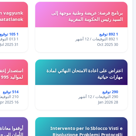
برنامج فرصة: عريضة وطنية موجهة إلى
em vagyunk
السيد رئيس الحكومة المغربية
hatatlanok!
1 892 توقيع
1 105 توقيع
1 892 التوقيعات / 12 أشهر
1 013 التوقيعات / 12 أشهر
31 Jul 2025
30 Oct 2025
اعتراض على اعادة الامتحان النهائي لمادة
استصدار إعفا
مهارات حياتية
لمواليد 1995 و 1996 بالجزائر
290 توقيع
514 توقيع
290 التوقيعات / 12 أشهر
210 التوقيعات / 12 أشهر
16 Apr 2025
28 Jan 2026
Intervento per lo Sblocco Visti e
Risoluzione Problemi Protocolli
الأمان إلى حي