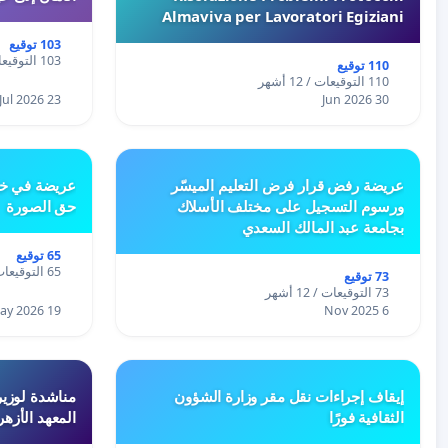
Almaviva per Lavoratori Egiziani
103 توقيع
103 التوقيعات / 12 أشهر
110 توقيع
110 التوقيعات / 12 أشهر
23 Jul 2026
30 Jun 2026
عريضة رفض قرار فرض التعليم الميسّر
عريضة في خص
ورسوم التسجيل على مختلف الأسلاك
حق الصورة
بجامعة عبد المالك السعدي
65 توقيع
65 التوقيعات / 12 أشهر
73 توقيع
73 التوقيعات / 12 أشهر
19 May 2026
6 Nov 2025
إيقاف إجراءات نقل مقر وزارة الشؤون
مناشدة لوزير
الثقافية فورًا
المعهد الأزه