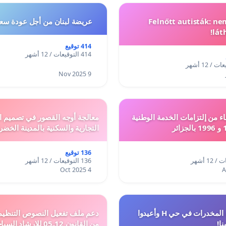
Felnőtt autisták: n
عريضة لبنان من أجل عودة سعد
lát
414 توقيع
414 التوقيعات / 12 أشهر
9 Nov 2025
ء من إلتزامات الخدمة الوطنية
معالجة أوجه القصور في تصميم ال
التجارية والسكنية بالمدينة الخضر
136 توقيع
136 التوقيعات / 12 أشهر
4 Oct 2025
أوقفوا معاناة المخدرات في حي H وأعيدوا
نا!
من القانون 12ـ05 للارش