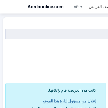
Aredaonline.com
ف العرائض
AR ▼
كاتب هذه العريضة قام بإغلاقها.
إعلان من مسؤول إدارة هذا الموقع