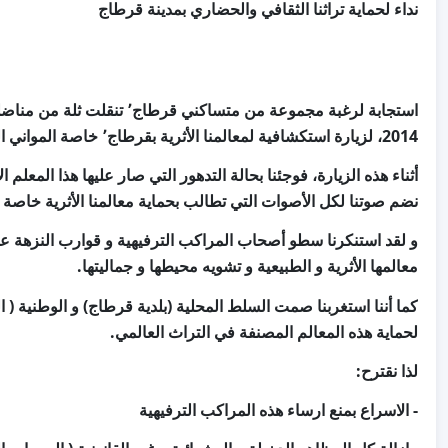
نداء لحماية تراثنا الثقافي والحضاري
مدينة
ب
قرطاج
استجابة لرغبة مجموعة من متساكني قرطاج٬ تنقلت ثلة من مناضلي حزب المسار فرع الضاحية الشمالية، يوم الأحد
2014
، لزيارة استكشافية لمعالمنا الأثرية بقرطاج٬ خاصة المواني البونية٠
أثناء هذه الزيارة، فوجئنا بحالة التدهور التي صار عليها هذا المعلم
نض
م صوتنا لكل الأصوات التي تطالب بحماية معالمنا الأثرية خاصة 
و لقد استنكرنا
قوارب النزهة
سطو أصحاب المراكب الترفيهية و
عل
.
معالمها الأثرية و الطبيعية و تشويه محيطها و جماليتها
(
)
(
كما أننا
استغربنا
صمت السلط المحلية
بلدية قرطاج
و الوطنية
ا
.
لحماية هذه المعالم المصنفة في التراث العالمي
:
لذا نقترح
-
الاسراع بمنع ارساء هذه المراكب الترفيهية