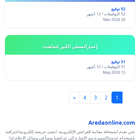
52 توقيع
52 التوقيعات / 12 أشهر
26 Mar 2026
إعمارالمصلى الكبير لتماشت
51 توقيع
51 التوقيعات / 12 أشهر
13 May 2026
»
4
3
2
1
Aredaonline.com
نحن نقدم استضافة مجانية للعرائض الإلكترونية، انشئ عريضة إلكترونيةاحترافية
بإستخدام خدمتناالمميزة،يتم الإشارة إلى عرائضنا يومياً في وسائل الإعلام،لذا