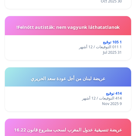
30 Oct 2025
Felnőtt autisták: nem vagyunk láthatatlanok!
1 105 توقيع
1 011 التوقيعات / 12 أشهر
31 Jul 2025
عريضة لبنان من أجل عودة سعد الحريري
414 توقيع
414 التوقيعات / 12 أشهر
9 Nov 2025
عريضة تنسيقية عدول المغرب لسحب مشروع قانون 16.22