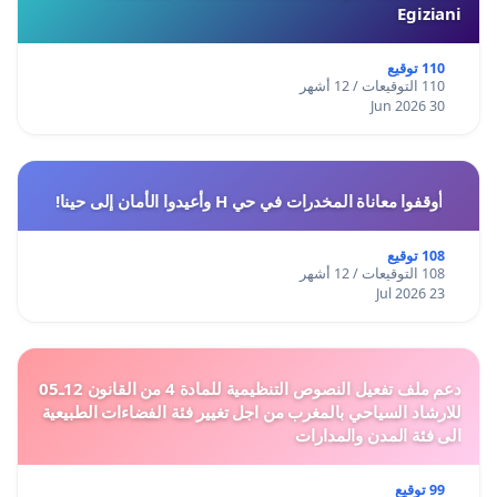
Egiziani
110 توقيع
110 التوقيعات / 12 أشهر
30 Jun 2026
أوقفوا معاناة المخدرات في حي H وأعيدوا الأمان إلى حينا!
108 توقيع
108 التوقيعات / 12 أشهر
23 Jul 2026
دعم ملف تفعيل النصوص التنظيمية للمادة 4 من القانون 12ـ05
للارشاد السياحي بالمغرب من اجل تغيير فئة الفضاءات الطبيعية
الى فئة المدن والمدارات
99 توقيع