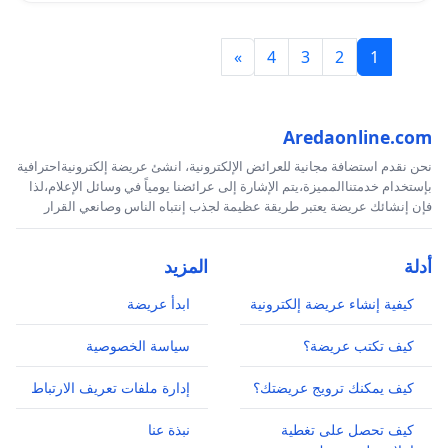
»
4
3
2
1
Aredaonline.com
نحن نقدم استضافة مجانية للعرائض الإلكترونية، انشئ عريضة إلكترونيةاحترافية
بإستخدام خدمتناالمميزة،يتم الإشارة إلى عرائضنا يومياً في وسائل الإعلام،لذا
فإن إنشائك عريضة يعتبر طريقة عظيمة لجذب إنتباه الناس وصانعي القرار
أدلة
المزيد
كيفية إنشاء عريضة إلكترونية
ابدأ عريضة
كيف تكتب عريضة؟
سياسة الخصوصية
كيف يمكنك ترويج عريضتك؟
إدارة ملفات تعريف الارتباط
كيف تحصل على تغطية
نبذة عنا