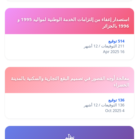
استصدار إعفاء من إلتزامات الخدمة الوطنية لمواليد 1995 و
1996 بالجزائر
514 توقيع
211 التوقيعات / 12 أشهر
16 Apr 2025
معالجة أوجه القصور في تصميم البقع التجارية والسكنية بالمدينة
الخضراء
136 توقيع
136 التوقيعات / 12 أشهر
4 Oct 2025
تظلّم