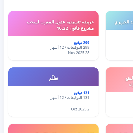
 الحريري
عريضة تنسيقية عدول المغرب لسحب
مشروع قانون 16.22
299 توقيع
299 التوقيعات / 12 أشهر
28 Nov 2025
بقع
تظلّم
اء
131 توقيع
131 التوقيعات / 12 أشهر
2 Oct 2025