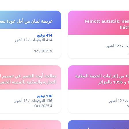
Felnőtt autisták: n
عريضة لبنان من أجل عودة سعد
lát
414 توقيع
414 التوقيعات / 12 أشهر
9 Nov 2025
ء من إلتزامات الخدمة الوطنية
معالجة أوجه القصور في تصميم ال
التجارية والسكنية بالمدينة الخضر
136 توقيع
136 التوقيعات / 12 أشهر
4 Oct 2025