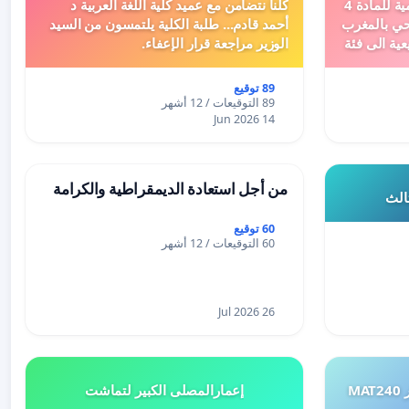
دعم ملف تفعيل النصوص التنظيمية للمادة 4
كلنا نتضامن مع عميد كلية اللغة العربية د
اد السياحي بالمغرب
أحمد قادم... طلبة الكلية يلتمسون من السيد
عية الى فئة
الوزير مراجعة قرار الإعفاء.
89 توقيع
89 التوقيعات / 12 أشهر
14 Jun 2026
من أجل استعادة الديمقراطية والكرامة
ثالث
60 توقيع
60 التوقيعات / 12 أشهر
26 Jul 2026
طلب إعادة النظر في تقييم اختبار MAT240
إعمارالمصلى الكبير لتماشت