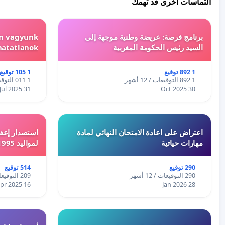
التماسات أخرى قد تهمك
برنامج فرصة: عريضة وطنية موجهة إلى
em vagyunk
السيد رئيس الحكومة المغربية
hatatlanok!
1 892 توقيع
1 105 توقيع
1 892 التوقيعات / 12 أشهر
1 011 التوقيعات / 12 أشهر
31 Jul 2025
30 Oct 2025
اعتراض على اعادة الامتحان النهائي لمادة
استصدار إعفا
مهارات حياتية
لمواليد 1995 و 1996 بالجزائر
290 توقيع
514 توقيع
290 التوقيعات / 12 أشهر
209 التوقيعات / 12 أشهر
16 Apr 2025
28 Jan 2026