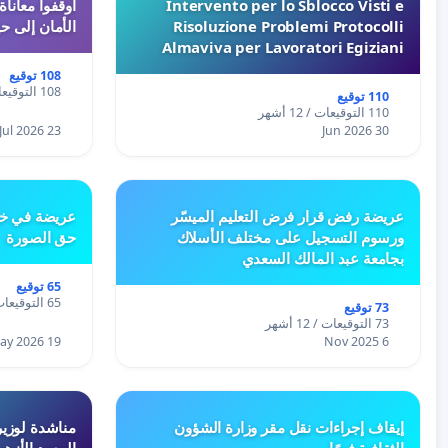
Intervento per lo Sblocco Visti e
Risoluzione Problemi Protocolli
الأمان إلى حي
Almaviva per Lavoratori Egiziani
108 توقيع
108 التوقيعات / 12 أشهر
110 توقيع
110 التوقيعات / 12 أشهر
23 Jul 2026
30 Jun 2026
عريضة رفض قرار فرض التعليم الميسّر
عريضة في خص
ورسوم التسجيل على مختلف الأسلاك
حق الصورة
بجامعة عبد المالك السعدي
65 توقيع
65 التوقيعات / 12 أشهر
73 توقيع
73 التوقيعات / 12 أشهر
19 May 2026
6 Nov 2025
إيقاف إجراءات نقل مقر وزارة الشؤون
مناشدة لوزير
الثقافية فورًا
المعهد الأزه