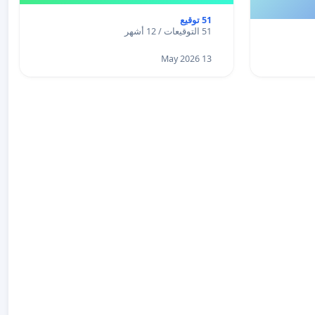
51 توقيع
51 التوقيعات / 12 أشهر
13 May 2026