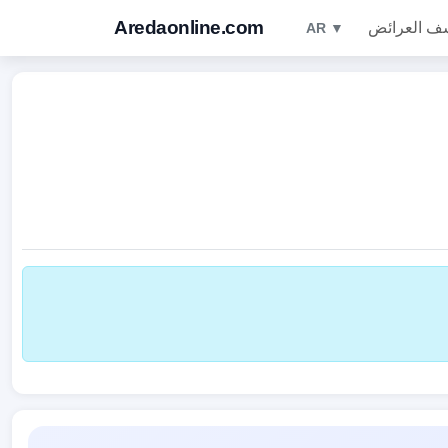
Aredaonline.com
ف العرائض
AR ▼