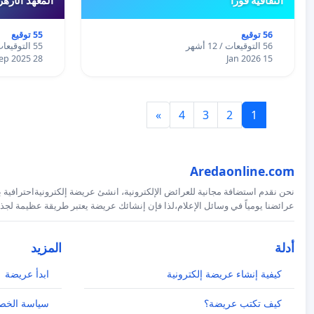
56 توقيع
55 توقيع
56 التوقيعات / 12 أشهر
55 التوقيعات / 12 أشهر
28 Sep 2025
15 Jan 2026
»
4
3
2
1
Aredaonline.com
نحن نقدم استضافة مجانية للعرائض الإلكترونية، انشئ عريضة إلكترونيةاحترافية ب
عرائضنا يومياً في وسائل الإعلام،لذا فإن إنشائك عريضة يعتبر طريقة عظيمة لجذب
أدلة
المزيد
كيفية إنشاء عريضة إلكترونية
ابدأ عريضة
كيف تكتب عريضة؟
سياسة الخص