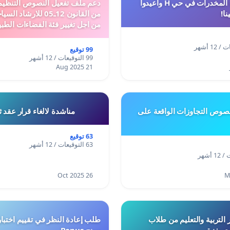
أوقفوا معاناة المخدرات في حي H وأعيدوا
نا!
من القانون 12ـ05 للارش
من اجل تغيير فئة الفضاءات الطبي
المدن والمدارات
99 توقيع
99 التوقيعات / 12 أشهر
21 Aug 2025
وص التجاوزات الواقعة على
مناشدة لالغاء قرار عقد 
63 توقيع
63 التوقيعات / 12 أشهر
26 Oct 2025
 التربية والتعليم من طلاب
ري بغزة
ومنح Bonus