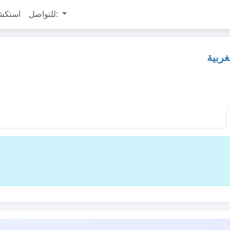
للتواصل:
استكش
ربية