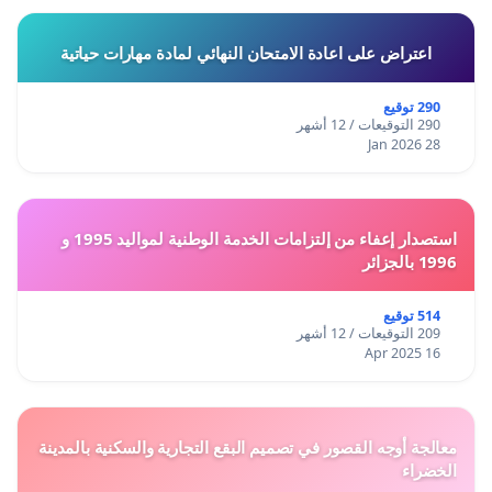
اعتراض على اعادة الامتحان النهائي لمادة مهارات حياتية
290 توقيع
290 التوقيعات / 12 أشهر
28 Jan 2026
استصدار إعفاء من إلتزامات الخدمة الوطنية لمواليد 1995 و
1996 بالجزائر
514 توقيع
209 التوقيعات / 12 أشهر
16 Apr 2025
معالجة أوجه القصور في تصميم البقع التجارية والسكنية بالمدينة
الخضراء