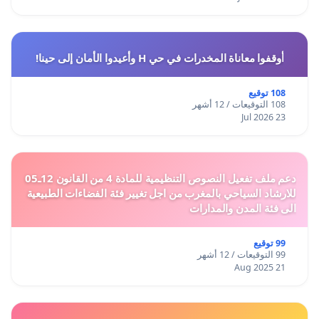
أوقفوا معاناة المخدرات في حي H وأعيدوا الأمان إلى حينا!
108 توقيع
108 التوقيعات / 12 أشهر
23 Jul 2026
دعم ملف تفعيل النصوص التنظيمية للمادة 4 من القانون 12ـ05
للارشاد السياحي بالمغرب من اجل تغيير فئة الفضاءات الطبيعية
الى فئة المدن والمدارات
99 توقيع
99 التوقيعات / 12 أشهر
21 Aug 2025