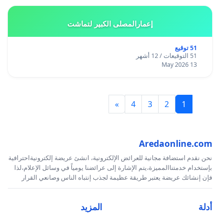
إعمارالمصلى الكبير لتماشت
51 توقيع
51 التوقيعات / 12 أشهر
13 May 2026
»
4
3
2
1
Aredaonline.com
نحن نقدم استضافة مجانية للعرائض الإلكترونية، انشئ عريضة إلكترونيةاحترافية
بإستخدام خدمتناالمميزة،يتم الإشارة إلى عرائضنا يومياً في وسائل الإعلام،لذا
فإن إنشائك عريضة يعتبر طريقة عظيمة لجذب إنتباه الناس وصانعي القرار
أدلة
المزيد