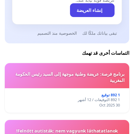
عريضة قوية نيابةً عنك.
إنشاء العريضة
تبقى بياناتك ملكًا لك
الخصوصية منذ التصميم
التماسات أخرى قد تهمك
برنامج فرصة: عريضة وطنية موجهة إلى السيد رئيس الحكومة
المغربية
1 892 توقيع
1 892 التوقيعات / 12 أشهر
30 Oct 2025
Felnőtt autisták: nem vagyunk láthatatlanok!