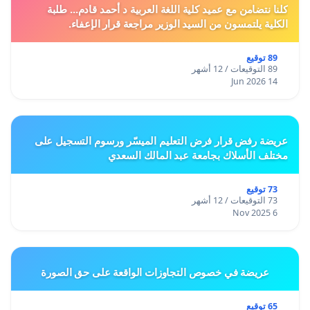
كلنا نتضامن مع عميد كلية اللغة العربية د أحمد قادم... طلبة
الكلية يلتمسون من السيد الوزير مراجعة قرار الإعفاء.
89 توقيع
89 التوقيعات / 12 أشهر
14 Jun 2026
عريضة رفض قرار فرض التعليم الميسّر ورسوم التسجيل على
مختلف الأسلاك بجامعة عبد المالك السعدي
73 توقيع
73 التوقيعات / 12 أشهر
6 Nov 2025
عريضة في خصوص التجاوزات الواقعة على حق الصورة
65 توقيع