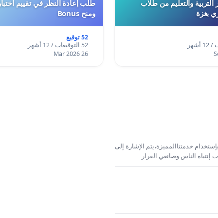
 التربية والتعليم من طلاب
ري بغزة
ومنح Bonus
52 توقيع
52 التوقيعات / 12 أشهر
26 Mar 2026
إستخدام خدمتناالمميزة،يتم الإشارة إلى
 إنتباه الناس وصانعي القرار