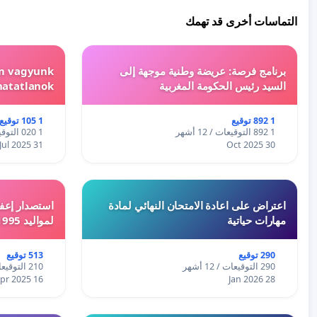
التماسات أخرى قد تهمك
برنامج فرصة: عريضة وطنية موجهة إلى
em vagyunk
السيد رئيس الحكومة المغربية
hatatlanok!
1 892 توقيع
1 105 توقيع
1 892 التوقيعات / 12 أشهر
1 020 التوقيعات / 12 أشهر
31 Jul 2025
30 Oct 2025
اعتراض على اعادة الامتحان النهائي لمادة
استصدار إعفا
مهارات حياتية
لمواليد 1995 و 1996 بالجزائر
290 توقيع
513 توقيع
290 التوقيعات / 12 أشهر
210 التوقيعات / 12 أشهر
16 Apr 2025
28 Jan 2026