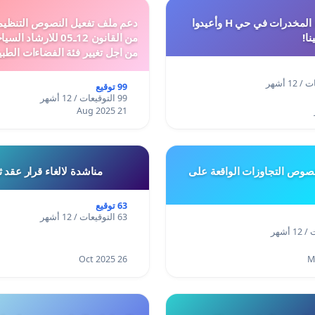
أوقفوا معاناة المخدرات في حي H وأعيدوا
نا!
من القانون 12ـ05 للارش
من اجل تغيير فئة الفضاءات الطبي
المدن والمدارات
99 توقيع
99 التوقيعات / 12 أشهر
21 Aug 2025
وص التجاوزات الواقعة على
مناشدة لالغاء قرار عقد 
63 توقيع
63 التوقيعات / 12 أشهر
26 Oct 2025