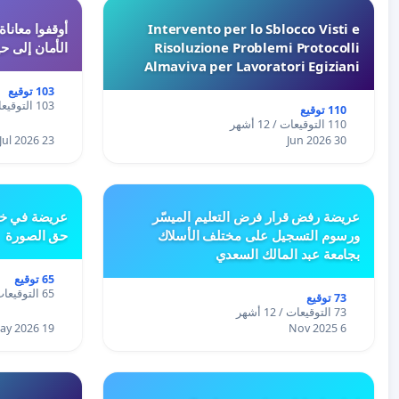
Intervento per lo Sblocco Visti e
Risoluzione Problemi Protocolli
الأمان إلى حي
Almaviva per Lavoratori Egiziani
103 توقيع
103 التوقيعات / 12 أشهر
110 توقيع
110 التوقيعات / 12 أشهر
23 Jul 2026
30 Jun 2026
عريضة رفض قرار فرض التعليم الميسّر
عريضة في خص
ورسوم التسجيل على مختلف الأسلاك
حق الصورة
بجامعة عبد المالك السعدي
65 توقيع
65 التوقيعات / 12 أشهر
73 توقيع
73 التوقيعات / 12 أشهر
19 May 2026
6 Nov 2025