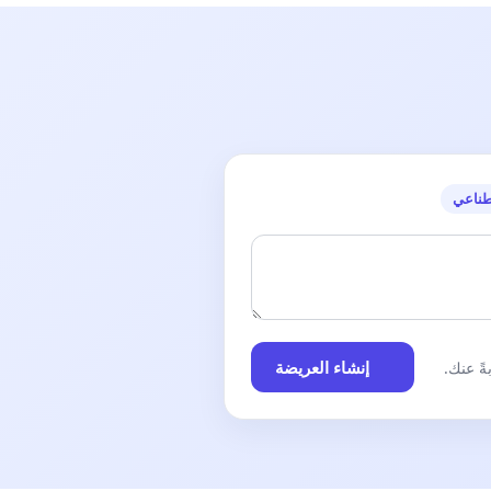
طناعي
إنشاء العريضة
ً عنك.