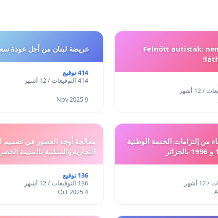
Felnőtt autisták: n
عريضة لبنان من أجل عودة سعد
lát
414 توقيع
414 التوقيعات / 12 أشهر
9 Nov 2025
ء من إلتزامات الخدمة الوطنية
معالجة أوجه القصور في تصميم ال
التجارية والسكنية بالمدينة الخضر
136 توقيع
136 التوقيعات / 12 أشهر
4 Oct 2025