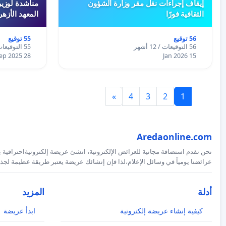
إيقاف إجراءات نقل مقر وزارة الشؤون
مناشدة لوزير
الثقافية فورًا
المعهد الأزه
56 توقيع
55 توقيع
56 التوقيعات / 12 أشهر
55 التوقيعات / 12 أشهر
28 Sep 2025
15 Jan 2026
»
4
3
2
1
Aredaonline.com
نحن نقدم استضافة مجانية للعرائض الإلكترونية، انشئ عريضة إلكترونيةاحترافية ب
عرائضنا يومياً في وسائل الإعلام،لذا فإن إنشائك عريضة يعتبر طريقة عظيمة لجذب
أدلة
المزيد
كيفية إنشاء عريضة إلكترونية
ابدأ عريضة