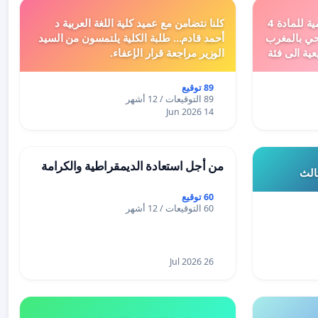
دعم ملف تفعيل النصوص التنظيمية للمادة 4
كلنا نتضامن مع عميد كلية اللغة العربية د
اد السياحي بالمغرب
أحمد قادم... طلبة الكلية يلتمسون من السيد
عية الى فئة
الوزير مراجعة قرار الإعفاء.
89 توقيع
89 التوقيعات / 12 أشهر
14 Jun 2026
من أجل استعادة الديمقراطية والكرامة
ثالث
60 توقيع
60 التوقيعات / 12 أشهر
26 Jul 2026