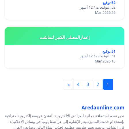
52 توقيع
52 التوقيعات / 12 أشهر
26 Mar 2026
إعمارالمصلى الكبير لتماشت
51 توقيع
51 التوقيعات / 12 أشهر
13 May 2026
»
4
3
2
1
Aredaonline.com
نحن نقدم استضافة مجانية للعرائض الإلكترونية، انشئ عريضة إلكترونيةاحترافية
بإستخدام خدمتناالمميزة،يتم الإشارة إلى عرائضنا يومياً في وسائل الإعلام،لذا
فإن إنشائك عريضة يعتبر طريقة عظيمة لجذب إنتباه الناس وصانعي القرار